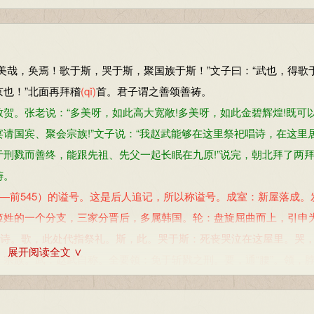
美哉，奂焉！歌于斯，哭于斯，聚国族于斯！”文子曰：“武也，得歌
也！”北面再拜稽
(qǐ)
首。君子谓之善颂善祷。
。张老说：“多美呀，如此高大宽敞!多美呀，如此金碧辉煌!既可
请国宾、聚会宗族!”文子说：“我赵武能够在这里祭祀唱诗，在这里
刑戮而善终，能跟先祖、先父一起长眠在九原!”说完，朝北拜了两
祷。
前545）的谥号。这是后人追记，所以称谥号。成室：新屋落成。
姬姓的一个分支，三家分晋后，多属韩国。轮：盘旋屈曲而上，引申
唱诗。歌，此处代指祭礼。斯，此。哭于斯：死丧哭泣在这屋里。哭
展开阅读全文 ∨
宗族。武：赵武自称。全要领：免于斩戮之刑。要，通“腰”。领，
故的祖、父。赵氏自赵衰以来世代为晋卿。九京：当作“九原”。晋
礼，长辈面南而坐，小辈北向而拜。再拜：拱手礼两次。稽首：叩头