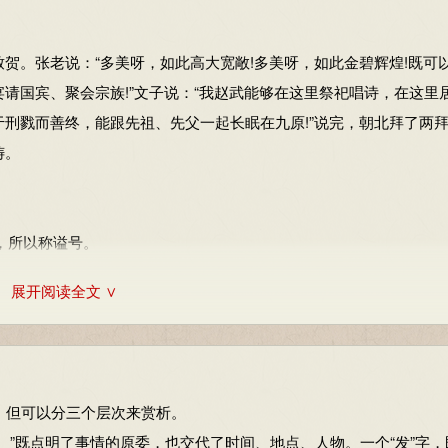
礼节）中最恭敬的。善：擅长。
内容仅供学习参考，其观点不代表本站立场。
。张老说：“多美呀，如此高大宽敞!多美呀，如此金碧辉煌!既可
请国宾、聚会宗族!”文子说：“我赵武能够在这里祭祀唱诗，在这里
刑戮而善终，能跟先祖、先父一起长眠在九原!”说完，朝北拜了两
祷。
记，所以称谥号。
展开阅读全文 ∨
分支，三家分晋后，多属韩国。
，但可以分三个层次来赏析。
。斯，此。
”既点明了事情的原委，也交代了时间、地点、人物。一个“发”字，