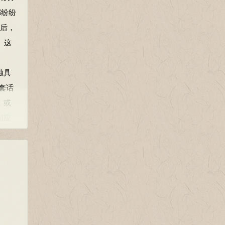
都纷纷
之后，
。这
独具
套话
，或
回应
痛，祈
盾父
，晋
有名
是复位