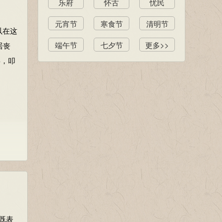
乐府
怀古
忧民
元宵节
寒食节
清明节
以在这
端午节
七夕节
更多>>
居丧
拜，叩
既表