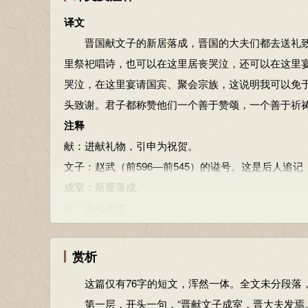
地，伏地停留片刻方起，叫稽首。是九拜（九种拜的
译文
本节内容由匿名网友上传，原作者已无法考证。以上
晋国献文子的新居落成，晋国的大夫们都去送礼致贺
里祭祀唱诗，也可以在这里居丧哭泣，还可以在这里宴
哭泣，在这里宴请国宾、聚会宗族，这说明我可以免于
头致谢。君子都称赞他们一个善于赞颂，一个善于祈
注释
献：进献礼物，引申为祝贺。
文子：赵武（前596—前545）的谥号。这是后人追
成室：新屋落成。
发：送礼庆贺。
张老：前去送礼物的晋大夫张孟。张氏是姬姓的一个
轮：盘旋屈曲而上，引申为高大。
赏析
奂：通“焕”，华丽。
这篇仅有76字的短文，浑然一体。全文未分段落
歌于斯：在这里祭祀时奏乐唱诗。歌，此处代指祭礼
第一层，开头一句，“晋献文子成室，晋大夫发焉。