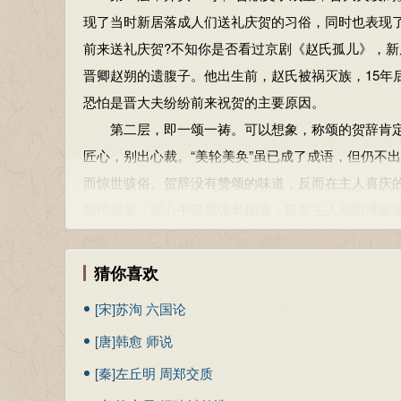
哭于斯：死丧哭泣在这屋里。哭，指家族死丧哭泣之
现了当时新居落成人们送礼庆贺的习俗，同时也表现了
聚国族：聚，聚会。国，国宾。族，宗族。
前来送礼庆贺?不知你是否看过京剧《赵氏孤儿》，
武：赵武自称。
晋卿赵朔的遗腹子。他出生前，赵氏被祸灭族，15年
全要领：免于斩戮之刑。要，通“腰”。领，脖颈。古
恐怕是晋大夫纷纷前来祝贺的主要原因。
先大夫：自称已故的祖、父。赵氏自赵衰以来世代为
第二层，即一颂一祷。可以想象，称颂的贺辞肯定
九京：当作“九原”。晋国卿大夫的墓地，在今山西绛
匠心，别出心裁。“美轮美奂”虽已成了成语，但仍不
北面：面向北。古代堂礼，长辈面南而坐，小辈北向
而惊世骇俗。贺辞没有赞颂的味道，反而在主人喜庆
再拜：拱手礼两次。稽（qǐ）首：叩头。
惊愕发呆，或心中暗骂张老糊涂；新居主人则思维敏
稽（qǐ）首：叩头到地，伏地停留片刻方起，叫稽首
张老的祝贺。主人表示：张老的祝辞是以屋的功用永恒
善：擅长。
祷不再发生刑戮之祸。祝辞与答辞都是紧密结合着赵氏
猜你喜欢
本节内容由匿名网友上传，原作者已无法考证。以上
所以，第三层，最后一句话，用“君子”的评语结束
[宋]苏洵 六国论
赵氏是嬴姓的一个分支，从晋文侯（前780—前74
[唐]韩愈 师说
子时，已成为专国政的重臣。据《史记·赵世家》说
国司寇屠岸贾勾结诸将军构罪族灭赵氏，赵朔的夫人
[秦]左丘明 周郑交质
的“赵氏孤儿”。15年后，赵武得到韩阙的帮助，攻