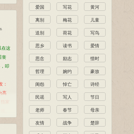
爱国
写花
黄河
离别
梅花
儿童
于
送别
荷花
写鸟
思乡
读书
爱情
以在这
居丧
思念
励志
惜时
拜，叩
哲理
婉约
豪放
发：
闺怨
悼亡
诗经
为高
民谣
写人
节日
，指家
老师
春节
母亲
脖颈。
国卿大
友情
战争
楚辞
到