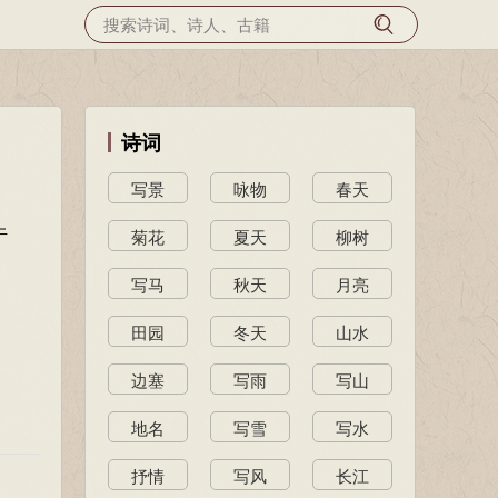
诗词
写景
咏物
春天
于
菊花
夏天
柳树
写马
秋天
月亮
田园
冬天
山水
边塞
写雨
写山
地名
写雪
写水
抒情
写风
长江