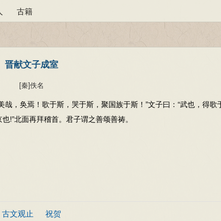
人
古籍
晋献文子成室
[秦]
佚名
美哉，奂焉！歌于斯，哭于斯，聚国族于斯！”文子曰：“武也，得歌
也!”北面再拜稽首。君子谓之善颂善祷。
古文观止
祝贺