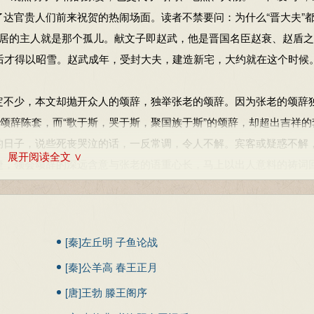
事。
达官贵人们前来祝贺的热闹场面。读者不禁要问：为什么“晋大夫”
新居的主人就是那个孤儿。献文子即赵武，他是晋国名臣赵衰、赵盾
后才得以昭雪。赵武成年，受封大夫，建造新宅，大约就在这个时候
时罪重则腰斩，罪轻则戮颈，砍头。
晋卿。
不少，本文却抛开众人的颂辞，独举张老的颂辞。因为张老的颂辞
县北。
出颂辞陈套，而“歌于斯，哭于斯，聚国族于斯”的颂辞，却超出吉祥的
而拜。
的日子，说些死丧哭泣的话，一反常调，令人不解。宾客或疑惑不解
展开阅读全文 ∨
捷，领会颂辞的深远含意与张老的语重心长，马上以出人意料的祷词
。是九拜（九种拜的礼节）中最恭敬的。
祝我寿终正寝，保我家族永昌永贵。赵武用“全要领”来表明痛定思
的血泪痛史的，的确是“善颂善祷”。
内容仅供学习参考，其观点不代表本站立场。
全文。
[秦]左丘明 子鱼论战
6）时起成为晋国的一个大族，以其历代事晋侯有功勋，到赵衰、赵
[秦]公羊高 春王正月
，赵盾之子赵朔在晋景公三年娶成公（景公父）姊为夫人。就在这一年
怀着身孕躲进公宫中，后来生下赵武，就是本篇所记的文子，也就是
[唐]王勃 滕王阁序
屠岸贾，灭族报仇，后来成为晋国的正卿。本篇所记赵武筑新室成，当