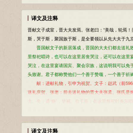
译文及注释
晋献文子成室，晋大夫发焉。张老曰：“美哉，轮焉！
斯，哭于斯，聚国族于斯，是全要领以从先大夫于九京
晋国献文子的新居落成，晋国的大夫们都去送礼致贺
里祭祀唱诗，也可以在这里居丧哭泣，还可以在这里宴
哭泣，在这里宴请国宾、聚会宗族，这说明我可以免于
头致谢。君子都称赞他们一个善于赞颂，一个善于祈
献：进献礼物，引申为祝贺。文子：赵武（前596—
送礼庆贺。张老：前去送礼物的晋大夫张孟。张氏是
大。奂：通“焕”，华丽。歌于斯：在这里祭祀时奏乐
族死丧哭泣之事。聚国族：聚，聚会。国，国宾。族，
古时罪重则腰斩，罪轻则戮颈，砍头。先大夫：自称已
夫的墓地，在今山西绛县北。北面：面向北。古代堂
译文及注释