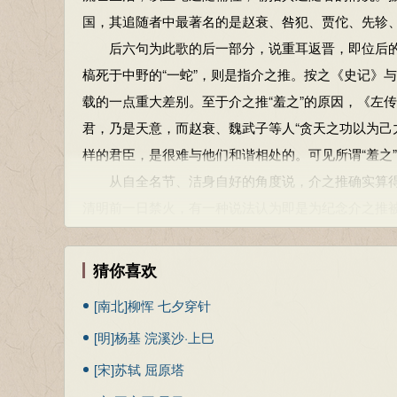
国，其追随者中最著名的是赵衰、咎犯、贾佗、先轸
后六句为此歌的后一部分，说重耳返晋，即位后的
槁死于中野的“一蛇”，则是指介之推。按之《史记》
载的一点重大差别。至于介之推“羞之”的原因，《左
君，乃是天意，而赵衰、魏武子等人“贪天之功以为己
样的君臣，是很难与他们和谐相处的。可见所谓“羞之
从自全名节、洁身自好的角度说，介之推确实算得
清明前一日禁火，有一种说法认为即是为纪念介之推
载看来，大体上是做到了论功行赏且是甚得民心的，故
由此而宁死也不愿为其效力，平心而论，其看法与做
猜你喜欢
这首《龙蛇歌》的特色是通篇用比。古代诗法“赋、比、
[南北]柳恽 七夕穿针
“比喻”，即打比方，以甲物比乙物；“比拟”，则是将
[明]杨基 浣溪沙·上巳
照红妆”（苏轼《海棠》），把红海棠花说成“红妆”（
士》），把肌肤白皙、穿着素净的女道士比成半峰白
[宋]苏轼 屈原塔
“比拟”的写法较之直言的“赋”体，从消极一面说，