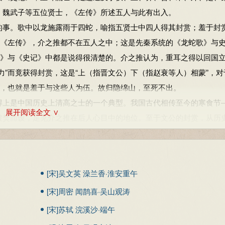
、魏武子等五位贤士，《左传》所述五人与此有出入。
事。歌中以龙施露雨于四蛇，喻指五贤士中四人得其封赏；羞于封
与《左传》，介之推都不在五人之中；这是先秦系统的《龙蛇歌》与
传》与《史记》中都是说得很清楚的。介之推认为，重耳之得以回国
力”而竟获得封赏，这是“上（指晋文公）下（指赵衰等人）相蒙”，对
”，也就是羞于与这些人为伍。故归隐绵山，至死不出。
上是中国历史上清高之士的一个典型。我国古代相传至今的寒食节
展开阅读全文 ∨
被焚而设，足见介之推在后人心目中的地位。至于文公的封赏，从历
《史记》说：“晋人闻之，皆说（悦）。”介之推全盘否定文公的封
法都是过于偏激、并不可取的。
兴”中的“比”，在近代修辞学中可以大别为“比喻”与“比拟”两大
[宋]吴文英 澡兰香·淮安重午
物拟人（简称拟人）或将人拟物（简称拟物）。“只恐夜深花睡去，故
[宋]周密 闻鹊喜·吴山观涛
穿红衣服的女子），是拟人；“姑山半峰雪，瑶水一枝莲”（白居易《
雪、一枝白莲，是拟物。《龙蛇歌》以龙蛇比君臣，也是属于拟物一
[宋]苏轼 浣溪沙·端午
可以避免过分的直露；从积极一面说，则是可以更加婉转曲达自己深刻的