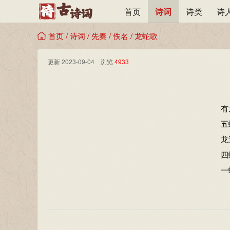
首页
诗词
诗类
诗
首页
/
诗词
/
先秦
/
佚名
/
龙蛇歌
更新 2023-09-04 浏览
4933
有
五
龙
四
一