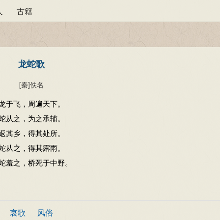
人
古籍
龙蛇歌
[秦]
佚名
龙于飞，周遍天下。
蛇从之，为之承辅。
返其乡，得其处所。
蛇从之，得其露雨。
蛇羞之，桥死于中野。
哀歌
风俗