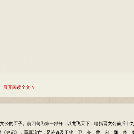
月版，第963页
。
展开阅读全文 ∨
月版，第963页
文公的臣子。前四句为第一部分，以龙飞天下，喻指晋文公前后十
据《史记》，重耳流亡，足迹遍及于狄、卫、齐、曹、宋、郑、楚、