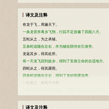
译文及注释
有龙于飞，周遍天下。
一条龙背井离乡飞翔，行踪不定游遍了四面八方。
五蛇从之，为之承辅。
五条蛇追随在左右，作为辅佐陪侍在它身旁。
龙返其乡，得其处所。
有一天龙飞回到故乡，得到了安身立命的合适地方。
四蛇从之，得其露雨。
四条蛇追随在左右，得到了龙的雨露滋养。
一蛇羞之，桥死于中野。
一条蛇羞于再与龙蛇相处，宁愿干死在荒凉的原野上
桥：《艺文类聚》作“槁”，是。
译文及注释
参考资料：