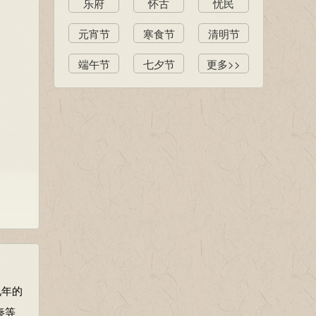
乐府
怀古
忧民
元宵节
寒食节
清明节
端午节
七夕节
更多>>
九年的
秦等