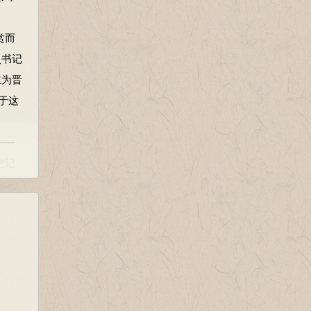
赏而
史书记
立为晋
于这
——
史记
赏，并
类。
烧高烛
女道
类。
内心