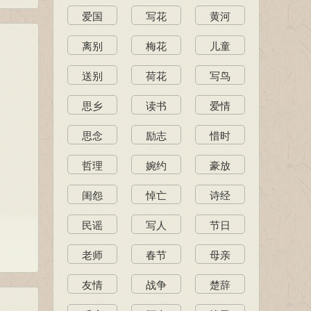
爱国
写花
黄河
离别
梅花
儿童
送别
荷花
写鸟
思乡
读书
爱情
思念
励志
惜时
哲理
婉约
豪放
闺怨
悼亡
诗经
民谣
写人
节日
老师
春节
母亲
友情
战争
楚辞