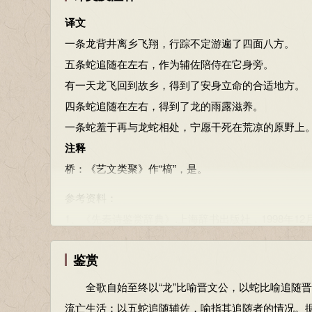
1、《先秦诗鉴赏辞典》.上海辞书出版社，1998年12
译文
一条龙背井离乡飞翔，行踪不定游遍了四面八方。
五条蛇追随在左右，作为辅佐陪侍在它身旁。
有一天龙飞回到故乡，得到了安身立命的合适地方。
四条蛇追随在左右，得到了龙的雨露滋养。
一条蛇羞于再与龙蛇相处，宁愿干死在荒凉的原野上
注释
桥：《艺文类聚》作“槁”，是。
参考资料：
1、《先秦诗鉴赏辞典》.上海辞书出版社，1998年12
鉴赏
全歌自始至终以“龙”比喻晋文公，以蛇比喻追随晋
流亡生活；以五蛇追随辅佐，喻指其追随者的情况。