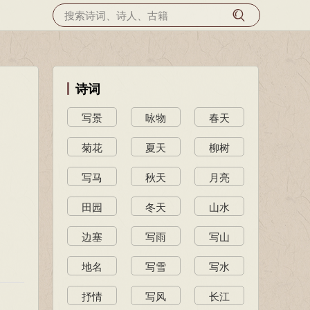
诗词
写景
咏物
春天
菊花
夏天
柳树
写马
秋天
月亮
田园
冬天
山水
边塞
写雨
写山
地名
写雪
写水
抒情
写风
长江