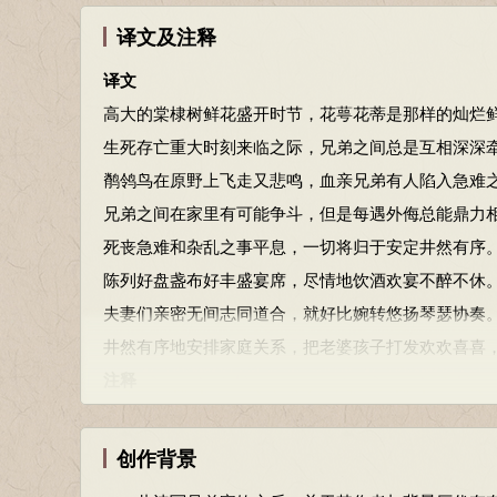
兄弟之间在家里有可能争斗，但是每遇外侮总能鼎力
译文及注释
阋：争吵。墙：墙内，家庭之内。外：墙外。御：抵抗
译文
丧乱既平，既安且宁。虽有兄弟，不如友生。
高大的棠棣树鲜花盛开时节，花萼花蒂是那样的灿烂
死丧急难和杂乱之事平息，一切将归于安定井然有序
生死存亡重大时刻来临之际，兄弟之间总是互相深深
友生：友人。生，语气词，无实义。
鹡鸰鸟在原野上飞走又悲鸣，血亲兄弟有人陷入急难
傧
(bīn)
尔笾
(biān)
豆，饮酒之饫。兄弟既具，和乐且孺
兄弟之间在家里有可能争斗，但是每遇外侮总能鼎力
陈列好盘盏布好丰盛宴席，尽情地饮酒欢宴不醉不休
死丧急难和杂乱之事平息，一切将归于安定井然有序
傧：陈列。笾、豆：祭祀或燕享时用来盛食物的器具。
陈列好盘盏布好丰盛宴席，尽情地饮酒欢宴不醉不休
足饭饱。具：通“俱”，俱全，完备，聚集。孺：相亲。
夫妻们亲密无间志同道合，就好比婉转悠扬琴瑟协奏
妻子好合，如鼓瑟琴。兄弟既翕
(xī)
，和乐且湛
(dān)
井然有序地安排家庭关系，把老婆孩子打发欢欢喜喜
夫妻们亲密无间志同道合，就好比婉转悠扬琴瑟协奏
注释
好合：相亲相爱。翕：聚合，和好。湛：喜乐。
常棣（dì）：亦作棠棣、唐棣，即郁李，蔷薇科落叶
宜尔室家，乐尔妻帑
(nú)
。是究是图，亶
(dǎn)
其然乎
华：即花。
创作背景
井然有序地安排家庭关系，把老婆孩子打发欢欢喜喜
鄂：通“萼”，花萼。不：“丕”的借字。韡（wěi）韡
宜：安，和顺。帑：通“孥”，儿女。究：深思。图：