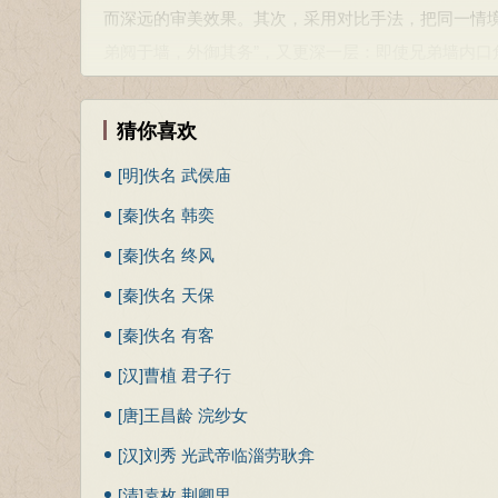
翕（xī）：聚合，和好。
而深远的审美效果。其次，采用对比手法，把同一情境下
湛（dān）：喜乐。
弟阋于墙，外御其务”，又更深一层：即使兄弟墙内口角
宜：安，和顺。
没有过渡，情绪和行为的转变即在倾刻，有力表现出
帑（nú）：通“孥”，儿女。
了最无私的兄弟之情，成为流传至今的典故成语。
猜你喜欢
究：深思。图：思虑。
第五章自成一层。如果说，前面是诗人正面赞颂理想
[明]佚名 武侯庙
亶（dǎn）：信，确实。然：如此。
乱”时的“莫如兄弟”，转而叹惜“安宁”时的“不如友生
[秦]佚名 韩奕
期，统治阶级内部骨肉相残、手足相害的事频频发生
参考资料：
人的叹惜是有感而发的，且有警世规劝之意。不过，
[秦]佚名 终风
1、朱熹．诗经集传．上海：上海古籍出版社，1987：68
欢快热烈。
[秦]佚名 天保
2、王秀梅译注．诗经（下）·雅颂．北京：中华书局，201
六、七章为第四层，直接描写了举家宴饮时兄弟齐集
3、姜亮夫等．先秦诗鉴赏辞典．上海：上海辞书出版社，1
[秦]佚名 有客
的对照，包含了诗意的递进：“妻子好合，如鼓瑟琴”，
[汉]曹植 君子行
情；兄弟和，则室家安，兄弟和，则妻孥乐。末章承
[唐]王昌龄 浣纱女
弟既翕”，方能“宜尔室家，乐尔妻帑”；兄弟和睦是
[汉]刘秀 光武帝临淄劳耿弇
参考资料：
[清]袁枚 荆卿里
1、姜亮夫等．先秦诗鉴赏辞典．上海：上海辞书出版社，1