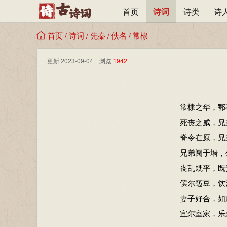
首页
诗词
诗类
诗
首页
/
诗词
/
先秦
/
佚名
/
常棣
更新 2023-09-04 浏览
1942
常棣之华，鄂
死丧之威，兄
脊令在原，兄
兄弟阋于墙，
丧乱既平，既
傧尔笾豆，饮
妻子好合，如
宜尔室家，乐