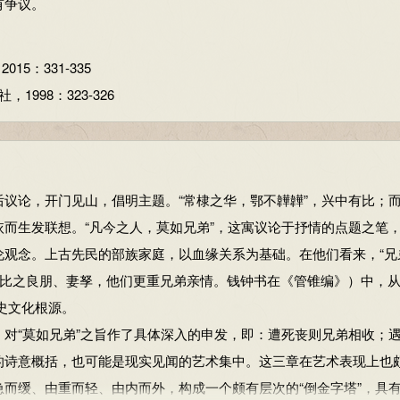
有争议。
-69
集。
5：331-335
5：331-335
原野，比喻兄弟急难。
998：323-326
998：323-326
论，开门见山，倡明主题。“常棣之华，鄂不韡韡”，兴中有比；
而生发联想。“凡今之人，莫如兄弟”，这寓议论于抒情的点题之笔
伦观念。上古先民的部族家庭，以血缘关系为基础。在他们看来，“兄
时用来盛食物的器具。笾用竹制，豆用木制。
，比之良朋、妻孥，他们更重兄弟亲情。钱钟书在《管锥编》）中，
饱。
史文化根源。
“莫如兄弟”之旨作了具体深入的申发，即：遭死丧则兄弟相收；
的诗意概括，也可能是现实见闻的艺术集中。这三章在艺术表现上也
而由急而缓、由重而轻、由内而外，构成一个颇有层次的“倒金字塔”，具