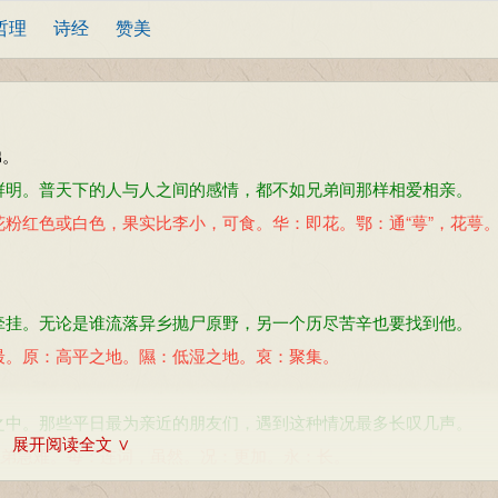
哲理
诗经
赞美
弟。
鲜明。普天下的人与人之间的感情，都不如兄弟间那样相爱相亲。
粉红色或白色，果实比李小，可食。华：即花。鄂：通“萼”，花萼
。
牵挂。无论是谁流落异乡抛尸原野，另一个历尽苦辛也要找到他。
最。原：高平之地。隰：低湿之地。裒：聚集。
之中。那些平日最为亲近的朋友们，遇到这种情况最多长叹几声。
展开阅读全文 ∨
兄弟急难。每：连词，虽然。况：更加。永：长。
)
也无戎。