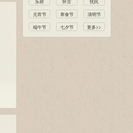
乐府
怀古
忧民
元宵节
寒食节
清明节
端午节
七夕节
更多>>
说酒