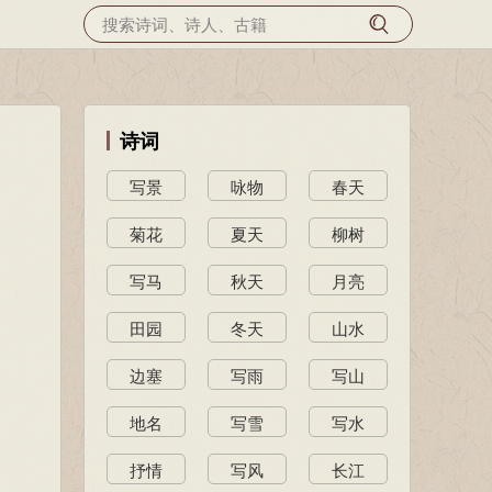
诗词
写景
咏物
春天
菊花
夏天
柳树
写马
秋天
月亮
田园
冬天
山水
边塞
写雨
写山
地名
写雪
写水
抒情
写风
长江