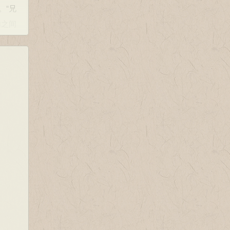
。“兄
句之间
表现
“丧
时
，诗
转为
弟”
之
“兄