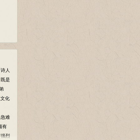
而诗人
，既是
弟
从文化
遇急难
颇有
有强烈