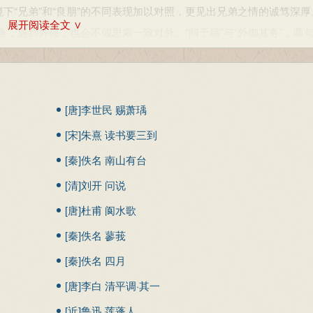
“兄弟”和“良朋”的不同表现加以对照，更见出兄弟之情的诚笃深厚
展开阅读全文 ∨
，遇到外侮，也会不假思索一致对外。“阋于墙”与“外御其务”，两
手足之情出于天然、发自深衷。由转折手法构成的这一典型情境，因
的兄弟之情，这一层则由正面理想返观当时的现实状况；即由赞叹
[唐]李世民 赐萧瑀
”。“虽有兄弟，不如友生”，这叹惜是沉痛的，也是有史实根据的。西周
[宋]朱熹 读书要三到
。《常棣》的作者，是周公抑或召穆公，尚难定论；但有一点可肯定
这是在宴饮的欢乐气氛中所唱之诗，因此，在短暂的低沉后，音调又
[秦]佚名 南山有台
-69
[清]刘开 问说
5：331-335
，妻子好合，亲情和睦，琴瑟和谐的欢乐场面。第七章“妻子”与“兄
998：323-326
[唐]杜甫 阆水歌
而“兄弟既翕”，则“和乐且湛”。诗人似明确表示，兄弟之情胜过夫妇
[秦]佚名 蓼莪
上而来，卒章显志。诗人直接告诫人们，要深思熟虑，牢记此理：只有
[秦]佚名 四月
家族和睦、家庭幸福的基础。明理规劝之意，更为明显。
[唐]李白 清平调·其一
[近]鲁迅 莲蓬人
998：323-326