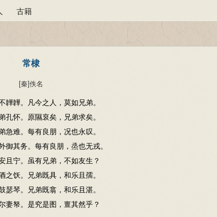
人
古籍
常棣
[秦]
佚名
不韡韡。凡今之人，莫如兄弟。
弟孔怀。原隰裒矣，兄弟求矣。
弟急难。每有良朋，况也永叹。
外御其务。每有良朋，烝也无戎。
安且宁。虽有兄弟，不如友生？
酒之饫。兄弟既具，和乐且孺。
鼓瑟琴。兄弟既翕，和乐且湛。
尔妻帑。是究是图，亶其然乎？