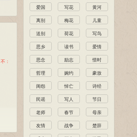
爱国
写花
黄河
离别
梅花
儿童
送别
荷花
写鸟
思乡
读书
爱情
思念
励志
惜时
。不：
哲理
婉约
豪放
闺怨
悼亡
诗经
民谣
写人
节日
老师
春节
母亲
友情
战争
楚辞