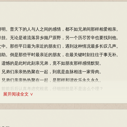
相助。倒是那些平时最亲近的朋友，在最关键时刻往往于事无补。
。务：通“侮”。烝：长久。一说为发语词。戎：帮助。
鲜明。普天下的人与人之间的感情，都不如兄弟间那样相爱相亲。
。遗憾的是此时此刻亲兄弟，竟不如朋友那样感情默契。
牵挂。无论是谁流落异乡抛尸原野，另一个历尽苦辛也要找到他。
之中。那些平日最为亲近的朋友们，遇到这种情况最多长叹几声。
(rú)
。
相助。倒是那些平时最亲近的朋友，在最关键时刻往往于事无补。
。兄弟们亲亲热热聚在一起，到底是血脉相连一家骨肉。
。遗憾的是此时此刻亲兄弟，竟不如朋友那样感情默契。
笾用竹制，豆用木制。之：犹是。饫（yù）：宴饮同姓的私宴。一
。兄弟们亲亲热热聚在一起，到底是血脉相连一家骨肉。
。兄弟们亲亲热热聚在一起，是那样和谐欢乐永久永久。
。
，前前后后认真考虑究根底，仔细想想是不是这么个理？
。兄弟们亲亲热热聚在一起，是那样和谐欢乐永久永久。
展开阅读全文 ∨
灌木，花粉红色或白色，果实比李小，可食。
？
，前前后后认真考虑究根底，仔细想想是不是这么个理？
：鲜明茂盛的样子。
思虑。亶：信，确实。然：如此。