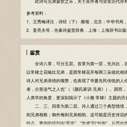
此诗写兄弟宴饮之乐，关于其作者与背景历代存
威：畏惧，可怕。
参考资料：
孔怀：最为思念、关怀。孔，很，最。
参考资料：
1、朱熹．诗经集传．上海：上海古籍出版社，1987：68
原：高平之地。隰（xí）：低湿之地。裒（póu）：聚
1、王秀梅译注．诗经（下）·雅颂．北京：中华书局，201
2、王秀梅译注．诗经（下）·雅颂．北京：中华书局，201
脊令（jílíng）：通作“鹡鸰”，一种水鸟。水鸟今在
2、姜亮夫等．先秦诗鉴赏辞典．上海：上海辞书出版社，1
3、姜亮夫等．先秦诗鉴赏辞典．上海：上海辞书出版社，1
每：连词，虽然。
况：更加。永：长。
鉴赏
阋（xì）：争吵。墙：墙内，家庭之内。
外：墙外。御：抵抗。务（wǔ）：通“侮”。
全诗八章，可分五层。首章为第一层，先兴比，后议
烝（zhēng）：长久。一说为发语词。戎：帮助。
以常棣之花喻比兄弟，是因常棣花开每两三朵彼此相依
友生：友人。生，语气词，无实义。
诗人对兄弟亲情的颂赞，也表现了华夏先民传统的人
傧（bīn）：陈列。笾（biān）、豆：祭祀或燕享
者，分形连气之人也”（《颜氏家训·兄弟》）。因而
之：犹是。饫（yù）：宴饮同姓的私宴。一说酒足饭
人类学的角度，更深刻揭示了《小雅·常棣》主题的历
具：通“俱”，俱全，完备，聚集。
二、三、四章为第二层。诗人通过三个典型情境，对
孺：相亲。
则兄弟相救；御外侮则兄弟相助。这可能是历史传说
好合：相亲相爱。
特点。事例的排列由“死丧”、“急难”到“外御”，从