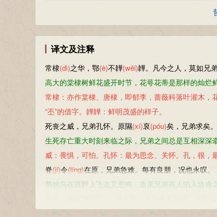
译文及注释
常棣
(dì)
之华，鄂
(è)
不韡
(wěi)
韡。凡今之人，莫如兄
高大的棠棣树鲜花盛开时节，花萼花蒂是那样的灿烂
常棣：亦作棠棣、唐棣，即郁李，蔷薇科落叶灌木，花
“丕”的借字。韡韡：鲜明茂盛的样子。
死丧之威，兄弟孔怀。原隰
(xí)
裒
(póu)
矣，兄弟求矣
生死存亡重大时刻来临之际，兄弟之间总是互相深深
威：畏惧，可怕。孔怀：最为思念、关怀。孔，很，
脊
(jí)
令
(líng)
在原，兄弟急难。每有良朋，况也永叹。
鹡鸰鸟在原野上飞走又悲鸣，血亲兄弟有人陷入急难
脊令：通作“鹡鸰”，一种水鸟。水鸟今在原野，比喻
兄弟阋
(xì)
于墙，外御其务
(wǔ)
。每有良朋，烝
(zhēng