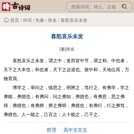
首页
/
诗词
/
先秦
/
佚名
/
喜怒哀乐未发
喜怒哀乐未发
[秦]
佚名
喜怒哀乐之未发，谓之中；发而皆中节，谓之和。中也者，
天下之大本也；和也者，天下之达道也。致中和，天地位焉，万
物育焉。
博学之，审问之，慎思之，明辨之，笃行之。有弗学，学之
弗能，弗措也；有弗问，问之弗知，弗措也；有弗思，思之弗
得，弗措也；有弗辨，辨之弗明，弗措也；有弗行，行之弗笃，
弗措也。人一能之，己百之；人十能之，己千之。
哲理
高中文言文