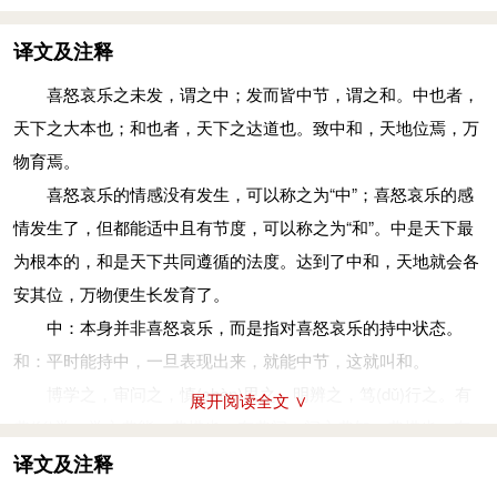
译文及注释
喜怒哀乐之未发，谓之中；发而皆中节，谓之和。中也者，
天下之大本也；和也者，天下之达道也。致中和，天地位焉，万
物育焉。
喜怒哀乐的情感没有发生，可以称之为“中”；喜怒哀乐的感
情发生了，但都能适中且有节度，可以称之为“和”。中是天下最
为根本的，和是天下共同遵循的法度。达到了中和，天地就会各
安其位，万物便生长发育了。
中：本身并非喜怒哀乐，而是指对喜怒哀乐的持中状态。
和：平时能持中，一旦表现出来，就能中节，这就叫和。
博学之，审问之，慎
(shèn)
思之，明辨之，笃
(dǔ)
行之。有
展开阅读全文 ∨
弗
(fú)
学，学之弗能，弗措也；有弗问，问之弗知，弗措也；有
弗思，思之弗得，弗措也；有弗辨，辨之弗明，弗措也；有弗
译文及注释
行，行之弗笃，弗措也。人一能之，己百之；人十能之，己千