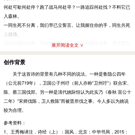
1998：61-62．
国名。
何处可歇何处停？跑了战马何处寻？一路追踪何处找？不料它已
不我以归：即不以我归，有家不让回。
入森林。
有忡：忡忡。
一同生死不分离，我们早已立誓言。让我握住你的手，同生共死
爰（yuán）：本发声词，犹言“于是”。丧：丧失，此处言跑失。
上战场。
爰居爰处？爰丧其马：有不还者，有亡其马者。
只怕你我此分离，没有缘分相会和。只怕你我此分离，无法坚定
展开阅读全文 ∨
于以：于何。
守信约。
契阔：聚散。契，合；阔，离。
注释
创作背景
成说：成言也犹言誓约。
镗：鼓声。其镗，即“镗镗”。
关于这首诗的背景有几种不同的说法。一种是鲁隐公四年
于嗟：即“吁嗟”，犹言今之哎哟。
踊跃：双声连绵词，犹言鼓舞。兵：武器，刀枪之类。
（公元前719年），卫国公子州吁（前人亦称“卫州吁”）联合宋、
活：借为“佸”，相会。
土国城漕：土：挖土。城：修城。国：指都城。漕：卫国的城
陈、蔡三国伐郑。另一种是清代姚际恒认为此实乃《春秋·宣公十
洵：远。
市。
二年》“宋师伐陈，卫人救陈”而被晋所伐之事。今人多以为姚说
信：一说古伸字，志不得伸。一说誓约有信。
孙子仲：即公孙文仲，字子仲，邶国将领。
较为合理。
本节内容由匿名网友上传，原作者已无法考证。以上内容仅供学
平：平定两国纠纷。谓救陈以调和陈宋关系。陈、宋：诸侯国
参考资料：
习参考，其观点不代表本站立场。
名。
1、王秀梅译注．诗经（上）：国风．北京：中华书局，2015：
不我以归：是不以我归的倒装，有家不让回。