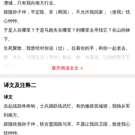
漕城，只有我向南方行去。
爰：哪里。丧：丧失，此处言跑失。于以：在哪里。
跟随孙子仲，平定陈、宋（两国）。不允许我回家，（使我）忧
死生契阔，与子成说
(shuō)
。执子之手，与子偕老。
心忡忡。
一同生死不分离，我们早已立誓言。让我握住你的手，同生共死
于是人在哪里？于是马跑失在哪里？到哪里去寻找它？在山间林
上战场。
下。
契阔：聚散、离合的意思。契，合；阔，离。成说：约定、成
生死聚散，我曾经对你说（过）。拉着你的手，和你一起老去。
议、盟约。
唉，太久。让我无法（与你）相会。唉，太遥远，让我的誓言不
于嗟
(jiē)
阔兮，不我活兮。于嗟洵兮，不我信兮。
能履行。
展开阅读全文 ∨
只怕你我此分离，没有缘分相会和。只怕你我此分离，无法坚定
注释
守信约。
镗：鼓声。其镗，即“镗镗”。明 陈继儒《大司马节寰袁公（袁可
译文及注释二
于嗟：叹词。活：借为“佸”，相会。洵：久远。信：守信，守
立）家庙记》：“喤喤考钟，坎坎击鼓。”
译文
约。
踊跃：双声连绵词，犹言鼓舞。兵：武器，刀枪之类。
击起战鼓咚咚响，士兵踊跃练武忙。有的修路筑城墙，我独从军
参考资料：
土国：在国都服役。漕：地名。
到南方。
1、朱熹．诗经集传．上海：上海古籍出版社，1987：13．
孙子仲：即公孙文仲，字子仲，邶国将领。
跟随统领孙子仲，联合盟国陈与宋。不愿让我回卫国，致使我心
2、郭晋稀等．先秦诗鉴赏辞典．上海：上海辞书出版社，
平：和也，和二国之好。谓救陈以调和陈宋关系。陈、宋：诸侯
忧忡忡。