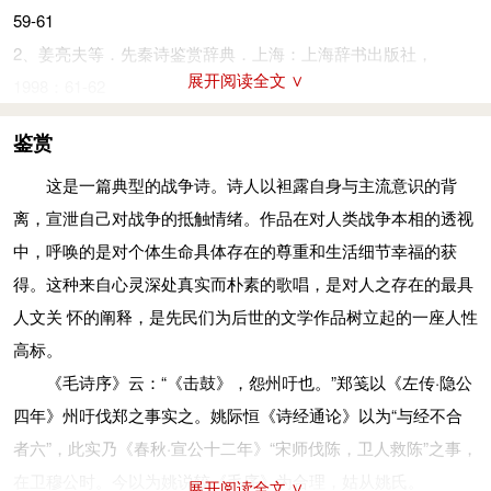
59-61
有忡：忡忡，忧虑不安的样子。
2、姜亮夫等．先秦诗鉴赏辞典．上海：上海辞书出版社，
爰（yuán）：哪里。丧：丧失，此处言跑失。
展开阅读全文 ∨
1998：61-62
于以：在哪里。
契阔：聚散、离合的意思。契，合；阔，离。
鉴赏
成说（yuè）：约定、成议、盟约。
这是一篇典型的战争诗。诗人以袒露自身与主流意识的背
于嗟：叹词。
离，宣泄自己对战争的抵触情绪。作品在对人类战争本相的透视
活：借为“佸”，相会。
中，呼唤的是对个体生命具体存在的尊重和生活细节幸福的获
洵：久远。
得。这种来自心灵深处真实而朴素的歌唱，是对人之存在的最具
信：守信，守约。
人文关 怀的阐释，是先民们为后世的文学作品树立起的一座人性
参考资料：
高标。
1、朱熹．诗经集传．上海：上海古籍出版社，1987：13．
《毛诗序》云：“《击鼓》，怨州吁也。”郑笺以《左传·隐公
2、郭晋稀等．先秦诗鉴赏辞典．上海：上海辞书出版社，
四年》州吁伐郑之事实之。姚际恒《诗经通论》以为“与经不合
1998：61-62．
者六”，此实乃《春秋·宣公十二年》“宋师伐陈，卫人救陈”之事，
在卫穆公时。今以为姚说较《毛序》为合理，姑从姚氏。
展开阅读全文 ∨