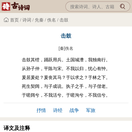
首页
/
诗词
/
先秦
/
佚名
/
击鼓
击鼓
[秦]
佚名
击鼓其镗，踊跃用兵。土国城漕，我独南行。
从孙子仲，平陈与宋。不我以归，忧心有忡。
爰居爰处？爰丧其马？于以求之？于林之下。
死生契阔，与子成说。执子之手，与子偕老。
于嗟阔兮，不我活兮。于嗟洵兮，不我信兮。
抒情
诗经
战争
军旅
译文及注释