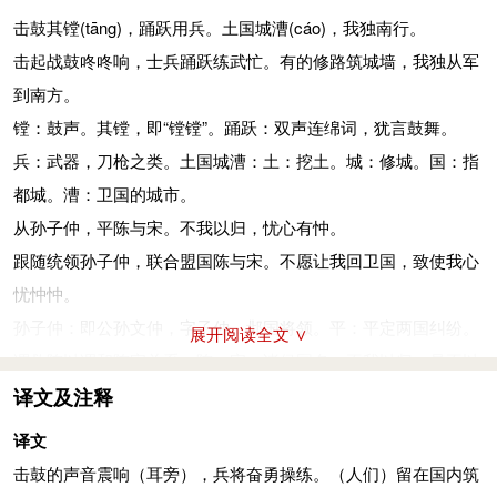
击鼓其镗
(tāng)
，踊跃用兵。土国城漕
(cáo)
，我独南行。
击起战鼓咚咚响，士兵踊跃练武忙。有的修路筑城墙，我独从军
到南方。
镗：鼓声。其镗，即“镗镗”。踊跃：双声连绵词，犹言鼓舞。
兵：武器，刀枪之类。土国城漕：土：挖土。城：修城。国：指
都城。漕：卫国的城市。
从孙子仲，平陈与宋。不我以归，忧心有忡。
跟随统领孙子仲，联合盟国陈与宋。不愿让我回卫国，致使我心
忧忡忡。
孙子仲：即公孙文仲，字子仲，邶国将领。平：平定两国纠纷。
展开阅读全文 ∨
谓救陈以调和陈宋关系。陈、宋：诸侯国名。不我以归：是不以
我归的倒装，有家不让回。有忡：忡忡，忧虑不安的样子。
译文及注释
爰
(yuán)
居爰处？爰丧其马？于以求之？于林之下。
译文
何处可歇何处停？跑了战马何处寻？一路追踪何处找？不料它已
击鼓的声音震响（耳旁），兵将奋勇操练。（人们）留在国内筑
入森林。