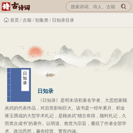
首页
/
古籍
/
别集类
/
日知录目录
日
知
录
日知录
《日知录》是明末清初著名学者、大思想家顾
炎武的代表作品，对后世影响巨大。该书是一经年累月、积金
琢玉撰成的大型学术札记，是顾炎武“稽古有得，随时札记，久
而类次成书”的著作。以明道、救世为宗旨，囊括了作者全部学
术、政治思想，遍布经世、警世内涵。