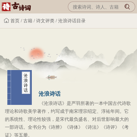
首页
/
古籍
/
诗文评类
/
沧浪诗话目录
沧
浪
诗
话
沧浪诗话
《沧浪诗话》是严羽所著的一本中国古代诗歌
理论和诗歌美学著作，约写成于南宋理宗绍定、淳祐年间。它
的系统性、理论性较强，是宋代最负盛名、对后世影响最大的
一部诗话。全书分为《诗辨》《诗体》《诗法》《诗评》《考
证》等五册。