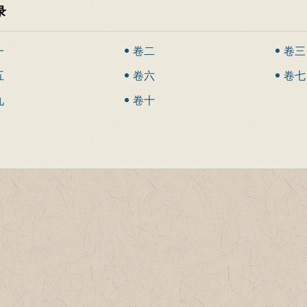
录
一
卷二
卷三
五
卷六
卷七
九
卷十