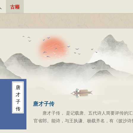
人
古籍
唐
才
子
唐才子传
传
唐才子传， 是记载唐、五代诗人简要评传的汇
官省郎。能诗，与王执谦、杨载齐名，有《披沙诗