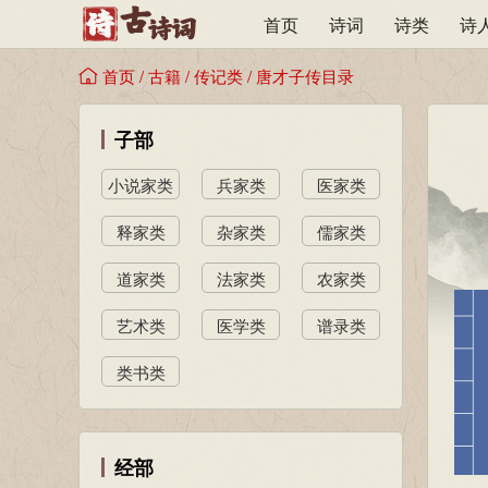
首页
诗词
诗类
诗
首页
/
古籍
/
传记类
/
唐才子传目录
子部
小说家类
兵家类
医家类
释家类
杂家类
儒家类
道家类
法家类
农家类
艺术类
医学类
谱录类
类书类
经部