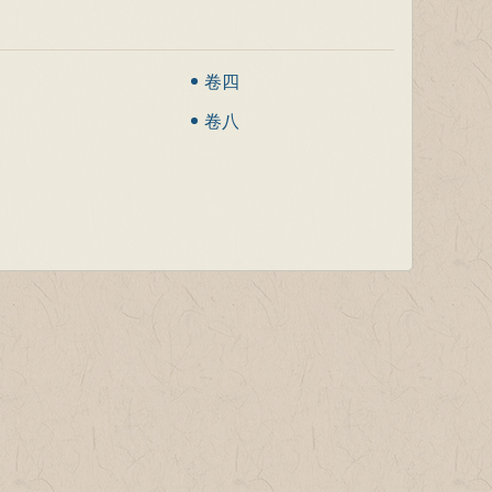
卷四
卷八