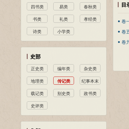
目
四书类
易类
春秋类
书类
礼类
孝经类
卷
诗类
小学类
卷
卷
史部
正史类
编年类
杂史类
地理类
传记类
纪事本末
类
载记类
别史类
政书类
史评类