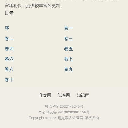
宫廷礼仪﹐提供较丰富的史料。
目录
序
卷一
卷二
卷三
卷四
卷五
卷六
卷七
卷八
卷九
卷十
作文网
试卷网
知识库
粤ICP备 2022145245号
粤公网安备 44130202001156号
Copyright ©2025 起点学古诗词网 版权所有