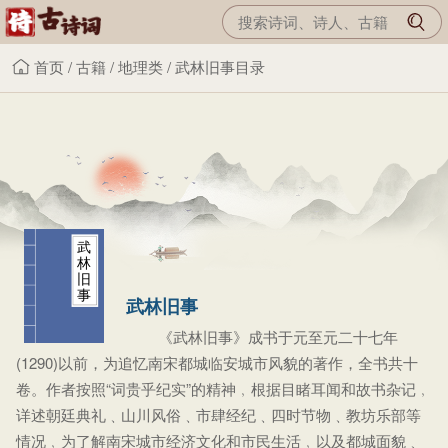
首页
/
古籍
/
地理类
/
武林旧事目录
武
林
旧
事
武林旧事
《武林旧事》成书于元至元二十七年
(1290)以前，为追忆南宋都城临安城市风貌的著作，全书共十
卷。作者按照“词贵乎纪实”的精神﹐根据目睹耳闻和故书杂记﹐
详述朝廷典礼﹑山川风俗﹑市肆经纪﹑四时节物﹑教坊乐部等
情况﹐为了解南宋城市经济文化和市民生活﹐以及都城面貌﹑