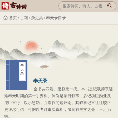
首页
/
古籍
/
杂史类
/
奉天录目录
奉
天
录
奉天录
全书共四卷。唐赵元一撰。本书是记载德宗避
难奉天时期的第一手资料。体例是按日叙事，多记功臣勋业及
逆臣言行，以示惩劝，并常作简短评论。其叙事记言往往较正
史详尽可信，可据以考订事实真相，虽间有失实之处，不足为
病。