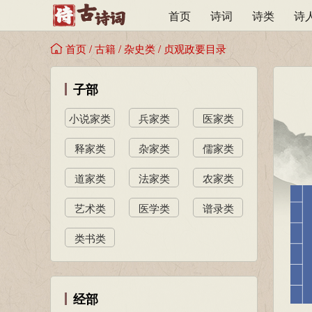
首页
诗词
诗类
诗
首页
/
古籍
/
杂史类
/
贞观政要目录
子部
小说家类
兵家类
医家类
释家类
杂家类
儒家类
道家类
法家类
农家类
艺术类
医学类
谱录类
类书类
经部