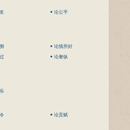
友
论公平
恻
论慎所好
过
论奢纵
乐
令
论贡赋