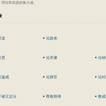
、理论和实践的集大成。
录
君道
论政体
任贤
论求谏
论纳
臣鉴戒
论择官
论封
子诸王定分
尊敬师傅
教戒