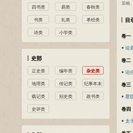
策略
四书类
易类
春秋类
目
书类
礼类
孝经类
诗类
小学类
卷一
论
史部
卷二
正史类
编年类
杂史类
论
地理类
传记类
纪事本末
卷三
类
载记类
别史类
政书类
君
卷四
史评类
太