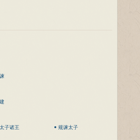
谏
建
太子诸王
规谏太子