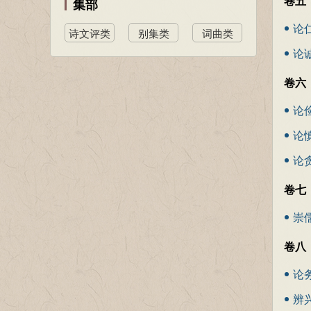
卷五
集部
论
诗文评类
别集类
词曲类
论
卷六
论
论
论
卷七
崇
卷八
论
辨