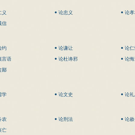
仁义
论忠义
论孝
诚信
俭约
论谦让
论仁
慎言语
论杜谗邪
论悔
贪鄙
儒学
论文史
论礼
务农
论刑法
论赦
兴亡