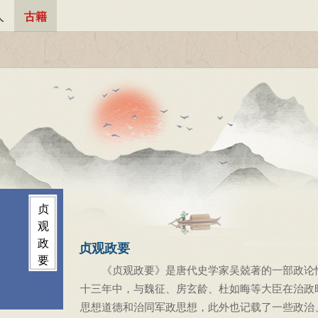
人
古籍
贞
观
政
贞观政要
要
《贞观政要》是唐代史学家吴兢著的一部政论性
十三年中，与魏征、房玄龄、杜如晦等大臣在治政
思想道德和治同军政思想，此外也记载了一些政治