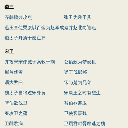
燕三
齐韩魏共攻燕
张丑为质于燕
燕王喜使栗腹以百金为赵孝成
秦并赵北向迎燕
王寿
燕太子丹质于秦亡归
宋卫
齐攻宋宋使臧子索救于荆
公输般为楚设机
犀首伐黄
梁王伐邯郸
谓大尹曰
宋与楚为兄弟
魏太子自将过宋外黄
宋康王之时有雀生
智伯欲伐卫
智伯欲袭卫
秦攻卫之蒲
卫使客事魏
卫嗣君病
卫嗣君时胥靡逃之魏