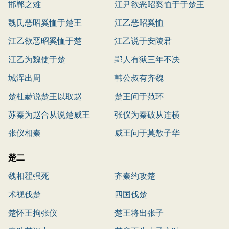
邯郸之难
江尹欲恶昭奚恤于于楚王
魏氏恶昭奚恤于楚王
江乙恶昭奚恤
江乙欲恶昭奚恤于楚
江乙说于安陵君
江乙为魏使于楚
郢人有狱三年不决
城浑出周
韩公叔有齐魏
楚杜赫说楚王以取赵
楚王问于范环
苏秦为赵合从说楚威王
张仪为秦破从连横
张仪相秦
威王问于莫敖子华
楚二
魏相翟强死
齐秦约攻楚
术视伐楚
四国伐楚
楚怀王拘张仪
楚王将出张子