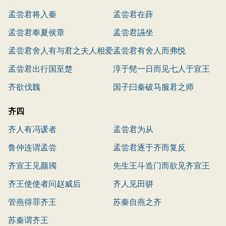
孟尝君将入秦
孟尝君在薛
孟尝君奉夏侯章
孟尝君讌坐
孟尝君舍人有与君之夫人相爱
孟尝君有舍人而弗悦
者
孟尝君出行国至楚
淳于髡一日而见七人于宣王
齐欲伐魏
国子曰秦破马服君之师
齐四
齐人有冯谖者
孟尝君为从
鲁仲连谓孟尝
孟尝君逐于齐而复反
齐宣王见颜斶
先生王斗造门而欲见齐宣王
齐王使使者问赵威后
齐人见田骈
管燕得罪齐王
苏秦自燕之齐
苏秦谓齐王