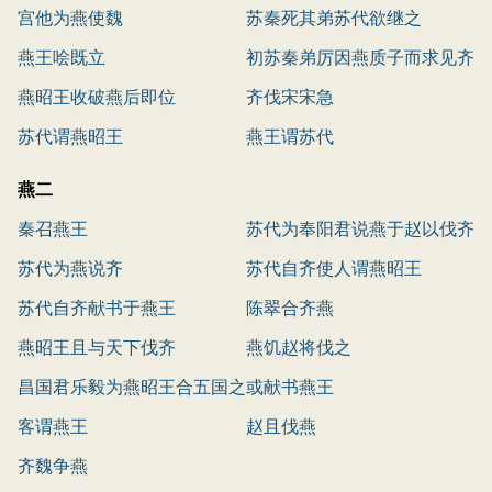
宫他为燕使魏
苏秦死其弟苏代欲继之
燕王哙既立
初苏秦弟厉因燕质子而求见齐
燕昭王收破燕后即位
王
齐伐宋宋急
苏代谓燕昭王
燕王谓苏代
燕二
秦召燕王
苏代为奉阳君说燕于赵以伐齐
苏代为燕说齐
苏代自齐使人谓燕昭王
苏代自齐献书于燕王
陈翠合齐燕
燕昭王且与天下伐齐
燕饥赵将伐之
昌国君乐毅为燕昭王合五国之
或献书燕王
兵而攻齐
客谓燕王
赵且伐燕
齐魏争燕