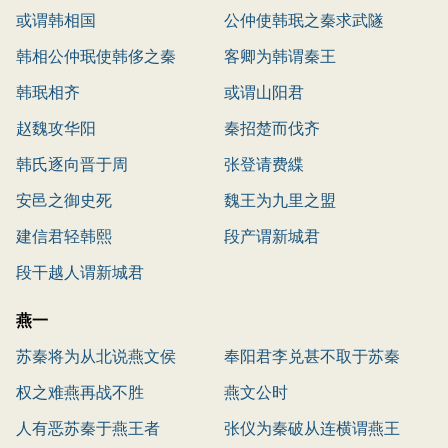
或谓韩相国
公仲使韩珉之秦求武隧
韩相公仲珉使韩侈之秦
客卿为韩谓秦王
韩珉相齐
或谓山阳君
赵魏攻华阳
秦招楚而伐齐
韩氏逐向晋于周
张登请费緤
安邑之御史死
魏王为九里之盟
建信君轻韩熙
段产谓新城君
段干越人谓新城君
燕一
苏秦将为从北说燕文侯
奉阳君李兑甚不取于苏秦
权之难燕再战不胜
燕文公时
人有恶苏秦于燕王者
张仪为秦破从连横谓燕王