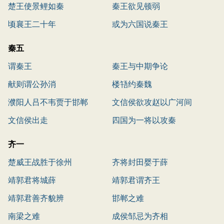
楚王使景鲤如秦
秦王欲见顿弱
顷襄王二十年
或为六国说秦王
秦五
谓秦王
秦王与中期争论
献则谓公孙消
楼啎约秦魏
濮阳人吕不韦贾于邯郸
文信侯欲攻赵以广河间
文信侯出走
四国为一将以攻秦
齐一
楚威王战胜于徐州
齐将封田婴于薛
靖郭君将城薛
靖郭君谓齐王
靖郭君善齐貌辨
邯郸之难
南梁之难
成侯邹忌为齐相