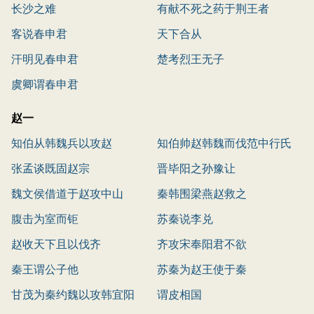
长沙之难
有献不死之药于荆王者
客说春申君
天下合从
汗明见春申君
楚考烈王无子
虞卿谓春申君
赵一
知伯从韩魏兵以攻赵
知伯帅赵韩魏而伐范中行氏
张孟谈既固赵宗
晋毕阳之孙豫让
魏文侯借道于赵攻中山
秦韩围梁燕赵救之
腹击为室而钜
苏秦说李兑
赵收天下且以伐齐
齐攻宋奉阳君不欲
秦王谓公子他
苏秦为赵王使于秦
甘茂为秦约魏以攻韩宜阳
谓皮相国