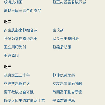
或谓皮相国
赵王封孟尝君以武城
谓赵王曰三晋合而秦弱
赵二
苏秦从燕之赵始合从
秦攻赵
张仪为秦连横说赵王
武灵王平昼闲居
王立周绍为傅
赵燕后胡服
王破原阳
赵三
赵惠文王三十年
赵使仇郝之秦
齐破燕赵欲存之
秦攻赵蔺离石祁拔
富丁欲以赵合齐魏
魏因富丁且合于秦
魏使人因平原君请从于赵
平原君请冯忌