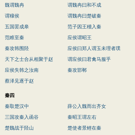
魏谓魏冉
谓魏冉曰和不成
谓穰侯
谓魏冉曰楚破秦
五国罢成皋
范子因王稽入秦
范睢至秦
应侯谓昭王
秦攻韩围陉
应侯曰郑人谓玉未理者璞
天下之士合从相聚于赵
谓应侯曰君禽马服乎
应侯失韩之汝南
秦攻邯郸
蔡泽见逐于赵
秦四
秦取楚汉中
薛公入魏而出齐女
三国攻秦入函谷
秦昭王谓左右
楚魏战于陉山
楚使者景鲤在秦