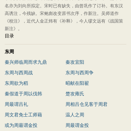
名亦为刘向所拟定。宋时已有缺失，由曾巩作了订补。有东汉
高诱注，今残缺。宋鲍彪改变原书次序，作新注。吴师道作
《校注》，近代人金正炜有《补释》，今人缪文远有《战国策
新注》。
目录
东周
秦兴师临周而求九鼎
秦攻宜阳
东周与西周战
东周与西周争
东周欲为稻
昭献在阳翟
秦假道于周以伐韩
楚攻雍氏
周最谓吕礼
周相吕仓见客于周君
周文君免士工师藉
温人之周
或为周最谓金投
周最谓金投