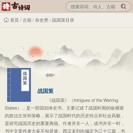
首页
/
古籍
/
杂史类
/
战国策目录
战
国
策
战国策
《战国策》（Intrigues of the Warring
States），是一部国别体史书。主要记述了战国时期的纵横家
的政治主张和策略，展示了战国时代的历史特点和社会风貌，
是研究战国历史的重要典籍。作者并非一人，成书并非一时，
书中文章作者大多不知是谁。西汉末刘向编定为三十三篇，书