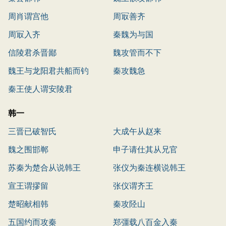
周肖谓宫他
周冣善齐
周冣入齐
秦魏为与国
信陵君杀晋鄙
魏攻管而不下
魏王与龙阳君共船而钓
秦攻魏急
秦王使人谓安陵君
韩一
三晋已破智氏
大成午从赵来
魏之围邯郸
申子请仕其从兄官
苏秦为楚合从说韩王
张仪为秦连横说韩王
宣王谓摎留
张仪谓齐王
楚昭献相韩
秦攻陉山
五国约而攻秦
郑彊载八百金入秦