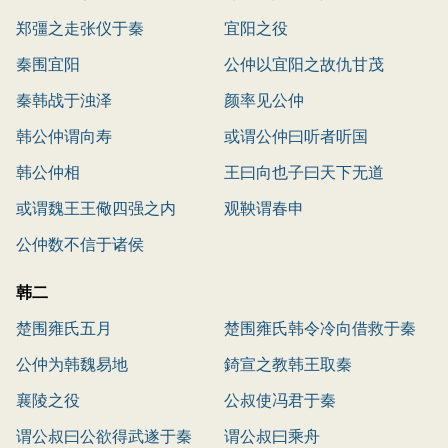
郑彊之走张仪于秦
宜阳之役
秦围宜阳
公仲以宜阳之故仇甘茂
秦韩战于浊泽
颜率见公仲
韩公仲谓向寿
或谓公仲曰听者听国
韩公仲相
王曰向也子曰天下无道
或谓魏王王儆四强之内
观鞅谓春申
公仲数不信于诸侯
韩二
楚围雍氏五月
楚围雍氏韩令冷向借救于秦
公仲为韩魏易地
錡宣之教韩王取秦
襄陵之役
公叔使冯君于秦
谓公叔曰公欲得武遂于秦
谓公叔曰乘舟