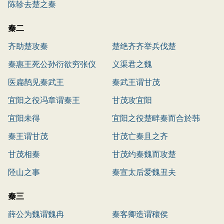
陈轸去楚之秦
秦二
齐助楚攻秦
楚绝齐齐举兵伐楚
秦惠王死公孙衍欲穷张仪
义渠君之魏
医扁鹊见秦武王
秦武王谓甘茂
宜阳之役冯章谓秦王
甘茂攻宜阳
宜阳未得
宜阳之役楚畔秦而合於韩
秦王谓甘茂
甘茂亡秦且之齐
甘茂相秦
甘茂约秦魏而攻楚
陉山之事
秦宣太后爱魏丑夫
秦三
薛公为魏谓魏冉
秦客卿造谓穰侯