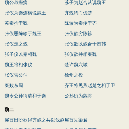
魏公叔痤病
苏子为赵合从说魏王
张仪为秦连横说魏王
齐魏约而伐楚
苏秦拘于魏
陈轸为秦使于齐
张仪恶陈轸于魏王
张仪欲穷陈轸
张仪走之魏
张仪欲以魏合于秦韩
张子仪以秦相魏
张仪欲并相秦魏
魏王将相张仪
楚许魏六城
张仪告公仲
徐州之役
秦败东周
齐王将见燕赵楚之相于卫
魏令公孙衍请和于秦
公孙衍为魏将
魏二
犀首田盼欲得齐魏之兵以伐赵
犀首见梁君