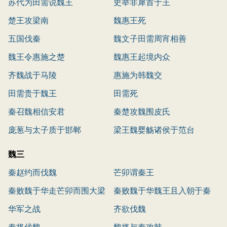
苏代为田需说魏王
史举非犀首于王
楚王攻梁南
魏惠王死
五国伐秦
魏文子田需周宵相善
魏王令惠施之楚
魏惠王起境内众
齐魏战于马陵
惠施为韩魏交
田需贵于魏王
田需死
秦召魏相信安君
秦楚攻魏围皮氏
庞葱与太子质于邯郸
梁王魏婴觞诸侯于范台
魏三
秦赵约而伐魏
芒卯谓秦王
秦败魏于华走芒卯而围大梁
秦败魏于华魏王且入朝于秦
华军之战
齐欲伐魏
秦将伐魏
魏将与秦攻韩