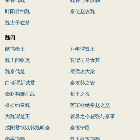
叶阳君约魏
秦使赵攻魏
魏太子在楚
魏四
献书奏王
八年谓魏王
魏王问张旄
客谓司马食其
魏秦伐楚
穰侯攻大梁
白珪谓新城君
秦攻韩之管
秦赵构难而战
长平之役
楼梧约奏魏
芮宋欲绝秦赵之交
为魏谓楚王
管鼻之令翟强与秦事
成阳君欲以韩魏听秦
秦拔宁邑
秦罢邯郸
魏王欲攻邯郸