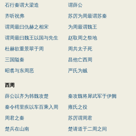
石行秦谓大梁造
谓薛公
齐听祝弗
苏厉为周最谓苏秦
谓周最曰仇赫之相宋
为周最谓魏王
谓周最曰魏王以国与先生
赵取周之祭地
杜赫欲重景翠于周
周共太子死
三国隘秦
昌他亡西周
昭翥与东周恶
严氏为贼
西周
薛公以齐为韩魏攻楚
秦攻魏将犀武军于伊阙
秦令樗里疾以车百乘入周
雍氏之役
周君之秦
苏厉谓周君
楚兵在山南
楚请道于二周之间