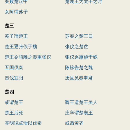
秦败楚汉中
楚襄王为太子之时
女阿谓苏子
楚三
苏子谓楚王
苏秦之楚三日
楚王逐张仪于魏
张仪之楚贫
楚王令昭雎之秦重张仪
张仪逐惠施于魏
五国伐秦
陈轸告楚之魏
秦伐宜阳
唐且见春申君
楚四
或谓楚王
魏王遗楚王美人
楚王后死
庄辛谓楚襄王
齐明说卓滑以伐秦
或谓黄齐