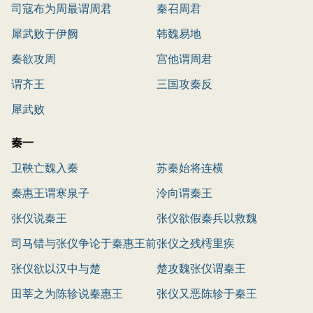
司寇布为周最谓周君
秦召周君
犀武败于伊阙
韩魏易地
秦欲攻周
宫他谓周君
谓齐王
三国攻秦反
犀武败
秦一
卫鞅亡魏入秦
苏秦始将连横
秦惠王谓寒泉子
泠向谓秦王
张仪说秦王
张仪欲假秦兵以救魏
司马错与张仪争论于秦惠王前
张仪之残樗里疾
张仪欲以汉中与楚
楚攻魏张仪谓秦王
田莘之为陈轸说秦惠王
张仪又恶陈轸于秦王