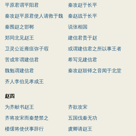
平原君谓平阳君
秦攻赵于长平
秦攻赵平原君使人请救于魏
秦赵战于长平
秦围赵之邯郸
说张相国
郑同北见赵王
建信君贵于赵
卫灵公近雍疽弥子瑕
或谓建信君之所以事王者
苦成常谓建信君
希写见建信君
魏勉谓建信君
秦攻赵鼓铎之音闻于北堂
齐人李伯见孝成王
赵四
为齐献书赵王
齐欲攻宋
齐将攻宋而秦楚禁之
五国伐秦无功
楼缓将使伏事辞行
虞卿请赵王