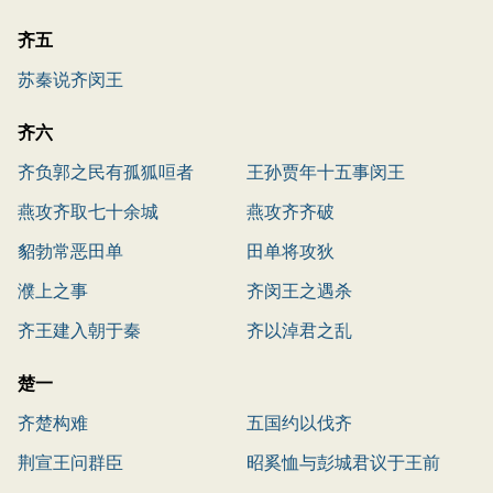
齐五
苏秦说齐闵王
齐六
齐负郭之民有孤狐咺者
王孙贾年十五事闵王
燕攻齐取七十余城
燕攻齐齐破
貂勃常恶田单
田单将攻狄
濮上之事
齐闵王之遇杀
齐王建入朝于秦
齐以淖君之乱
楚一
齐楚构难
五国约以伐齐
荆宣王问群臣
昭奚恤与彭城君议于王前