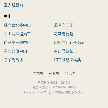
卫人迎新妇
中山
魏文侯欲残中山
犀首立五王
中山与燕赵为王
司马憙使赵
司马憙三相中山
阴姬与江姬争为后
主父欲伐中山
中山君飨都士
乐羊为魏将
昭王既息民缮兵
作文网
试卷网
知识库
粤ICP备 2022145245号
粤公网安备 44130202001156号
Copyright ©2025 起点学古诗词网 版权所有