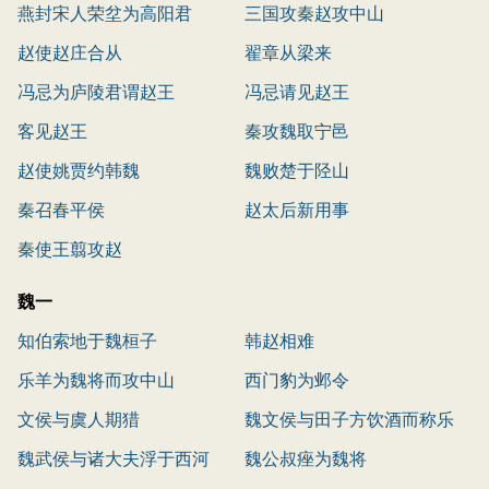
燕封宋人荣坌为高阳君
三国攻秦赵攻中山
赵使赵庄合从
翟章从梁来
冯忌为庐陵君谓赵王
冯忌请见赵王
客见赵王
秦攻魏取宁邑
赵使姚贾约韩魏
魏败楚于陉山
秦召春平侯
赵太后新用事
秦使王翦攻赵
魏一
知伯索地于魏桓子
韩赵相难
乐羊为魏将而攻中山
西门豹为邺令
文侯与虞人期猎
魏文侯与田子方饮酒而称乐
魏武侯与诸大夫浮于西河
魏公叔痤为魏将