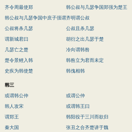
齐令周最使郑
韩公叔与几瑟争国郑强为楚王
韩公叔与几瑟争国中庶子强谓
使于韩
齐明谓公叔
太子
公叔将杀几瑟
公叔且杀几瑟
谓新城君曰
胡衍之出几瑟于楚
几瑟亡之楚
冷向谓韩咎
楚令景鲤入韩
韩咎立为君而未定
史疾为韩使楚
韩傀相韩
韩三
或谓韩公仲
或谓公仲
韩人攻宋
或谓韩王曰
谓郑王
韩阳役于三川而欲归
秦大国
张丑之合齐楚讲于魏