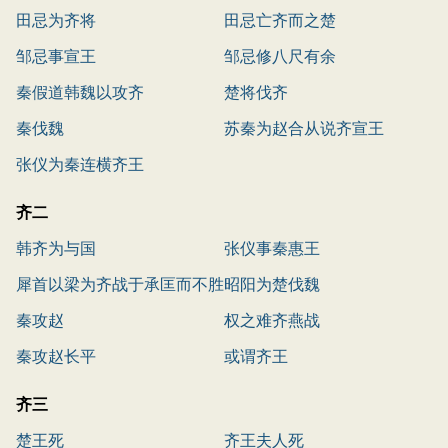
田忌为齐将
田忌亡齐而之楚
邹忌事宣王
邹忌修八尺有余
秦假道韩魏以攻齐
楚将伐齐
秦伐魏
苏秦为赵合从说齐宣王
张仪为秦连横齐王
齐二
韩齐为与国
张仪事秦惠王
犀首以梁为齐战于承匡而不胜
昭阳为楚伐魏
秦攻赵
权之难齐燕战
秦攻赵长平
或谓齐王
齐三
楚王死
齐王夫人死