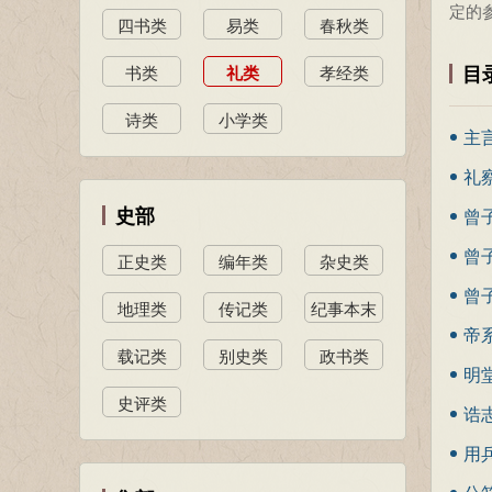
定的
四书类
易类
春秋类
目
书类
礼类
孝经类
诗类
小学类
主
礼
史部
曾
曾
正史类
编年类
杂史类
曾
地理类
传记类
纪事本末
帝
类
载记类
别史类
政书类
明
史评类
诰
用