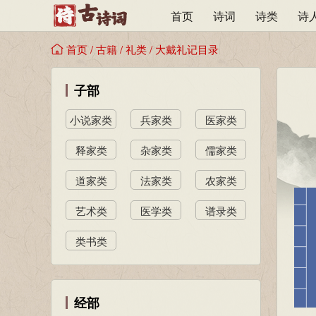
首页
诗词
诗类
诗
首页
/
古籍
/
礼类
/
大戴礼记目录
子部
小说家类
兵家类
医家类
释家类
杂家类
儒家类
道家类
法家类
农家类
艺术类
医学类
谱录类
类书类
经部