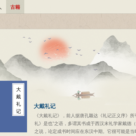
人
古籍
大
戴
礼
大戴礼记
记
《大戴礼记》，前人据唐孔颖达《礼记正义序》所
礼》是也”之语，多谓其书成于西汉末礼学家戴德
之说，论定成书时间应在东汉中期。它很可能是当