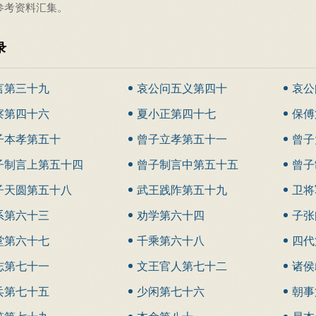
参考资料汇集。
录
言第三十九
哀公问五义第四十
哀公
察第四十六
夏小正第四十七
保傅
子本孝第五十
曾子立孝第五十一
曾子
子制言上第五十四
曾子制言中第五十五
曾子
子天圆第五十八
武王践阼第五十九
卫将
系第六十三
劝学第六十四
子张
堂第六十七
千乘第六十八
四代
志第七十一
文王官人第七十二
诸侯
兵第七十五
少闲第七十六
朝事