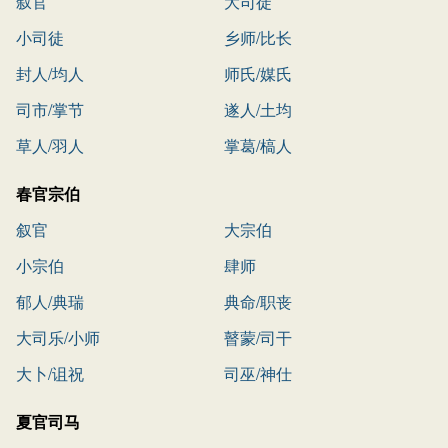
叙官
大司徒
小司徒
乡师/比长
封人/均人
师氏/媒氏
司市/掌节
遂人/土均
草人/羽人
掌葛/槁人
春官宗伯
叙官
大宗伯
小宗伯
肆师
郁人/典瑞
典命/职丧
大司乐/小师
瞽蒙/司干
大卜/诅祝
司巫/神仕
夏官司马