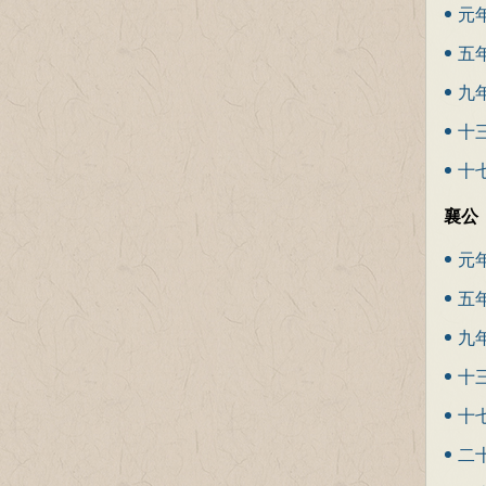
元
五
九
十
十
襄公
元
五
九
十
十
二