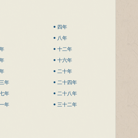
四年
八年
年
十二年
年
十六年
年
二十年
三年
二十四年
七年
二十八年
一年
三十二年