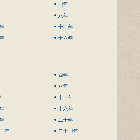
四年
八年
年
十二年
年
十六年
四年
八年
年
十二年
年
十六年
年
二十年
三年
二十四年