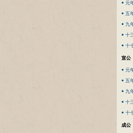
元
五
九
十
十
宣公
元
五
九
十
十
成公