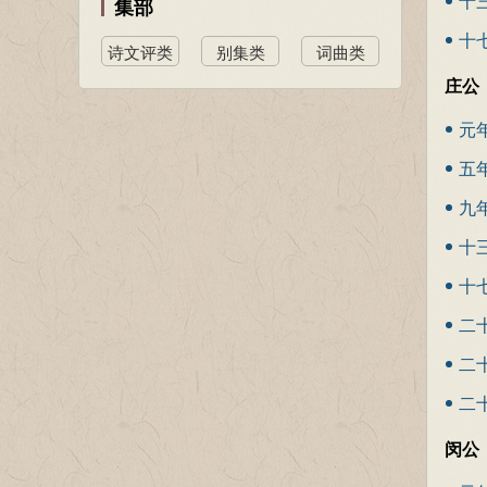
十
集部
十
诗文评类
别集类
词曲类
庄公
元
五
九
十
十
二
二
二
闵公