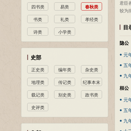
君臣
四书类
易类
春秋类
较为
书类
礼类
孝经类
目
诗类
小学类
隐公
元
史部
五
正史类
编年类
杂史类
九
地理类
传记类
纪事本末
桓公
类
载记类
别史类
政书类
元
史评类
五
九