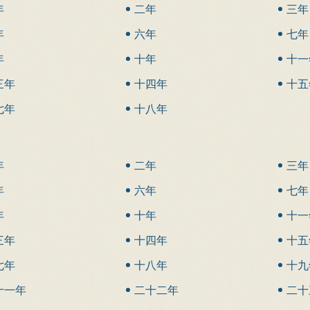
年
二年
三年
年
六年
七年
年
十年
十一
三年
十四年
十五
七年
十八年
年
二年
三年
年
六年
七年
年
十年
十一
三年
十四年
十五
七年
十八年
十九
十一年
二十二年
二十