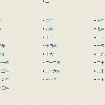
年
二年
年
二年
三年
年
六年
七年
年
十年
十一
三年
十四年
十五
七年
十八年
十九
十一年
二十二年
二十
十五年
二十六年
二十
十九年
三十年
三十
十三年