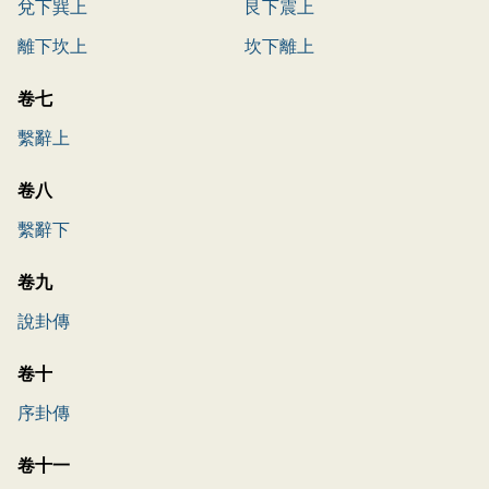
兌下巽上
艮下震上
離下坎上
坎下離上
卷七
繫辭上
卷八
繫辭下
卷九
說卦傳
卷十
序卦傳
卷十一