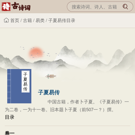
首页
/
古籍
/
易类
/
子夏易传目录
子
夏
易
传
子夏易传
中国古籍，作者卜子夏。《子夏易传》一
为二卷，一为十一卷。旧本题卜子夏（前507一？）撰。
目录
卷一