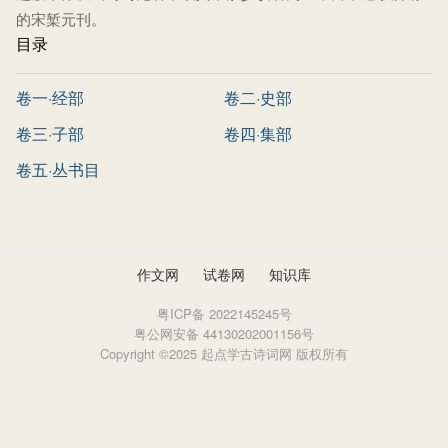
的宋椠元刊。
目录
卷一·经部
卷二·史部
卷三·子部
卷四·集部
卷五·丛书目
作文网
试卷网
知识库
粤ICP备 2022145245号
粤公网安备 44130202001156号
Copyright ©2025 起点学古诗词网 版权所有