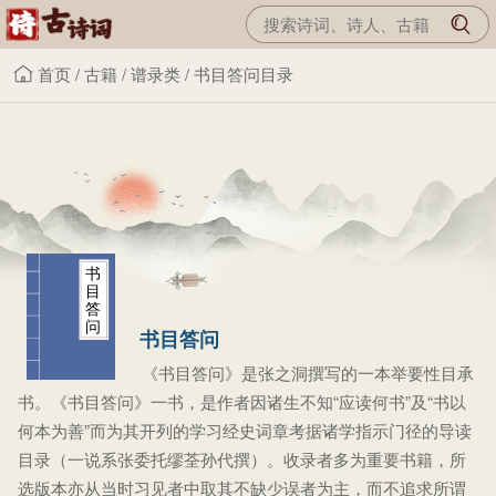
首页
/
古籍
/
谱录类
/
书目答问目录
书
目
答
问
书目答问
《书目答问》是张之洞撰写的一本举要性目承
书。《书目答问》一书，是作者因诸生不知“应读何书”及“书以
何本为善”而为其开列的学习经史词章考据诸学指示门径的导读
目录（一说系张委托缪荃孙代撰）。收录者多为重要书籍，所
选版本亦从当时习见者中取其不缺少误者为主，而不追求所谓