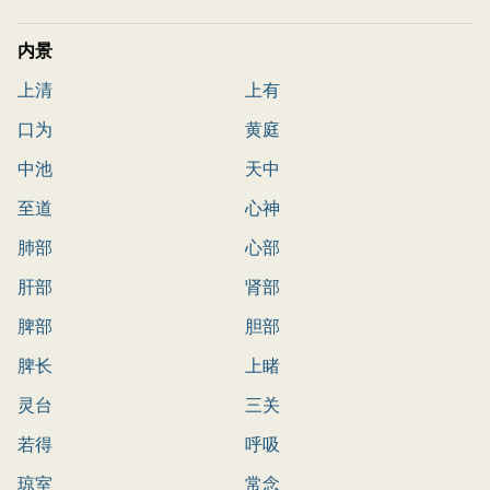
内景
上清
上有
口为
黄庭
中池
天中
至道
心神
肺部
心部
肝部
肾部
脾部
胆部
脾长
上睹
灵台
三关
若得
呼吸
琼室
常念