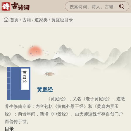
首页
/
古籍
/
道家类
/
黄庭经目录
黄
庭
经
黄庭经
《黄庭经》，又名《老子黄庭经》，道教
养生修仙专著；内容包括《黄庭外景玉经》和《黄庭内景玉
经》；两晋年间，新增《中景经》。由天师道魏华存自创门户
而普传于世。
目录