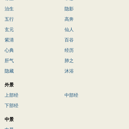
治生
隐影
五行
高奔
玄元
仙人
紫清
百谷
心典
经历
肝气
肺之
隐藏
沐浴
外景
上部经
中部经
下部经
中景