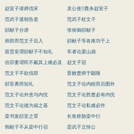
赵宣子请师伐宋
灵公使麑杀赵宣子
范武子退朝告老
范武子杖文子
郤献子分谤
张侯御郤献子
帅胜而范文子后入
郤献子等各推功于上
苗贲皇谓郤献子不知礼
车者论梁山崩
伯宗妻谓民不戴其上难必及
赵文子冠
范文子不欲伐郑
晋败楚师于鄢陵
郤至勇而知礼
范文子论内睦而后图外
范文子论外患与内忧
范文子论胜楚必有内忧
范文子论德为福之基
范文子论私难必作
栾书发郤至之罪
长鱼矫胁栾中行
韩献子不从栾中行召
栾武子立悼公