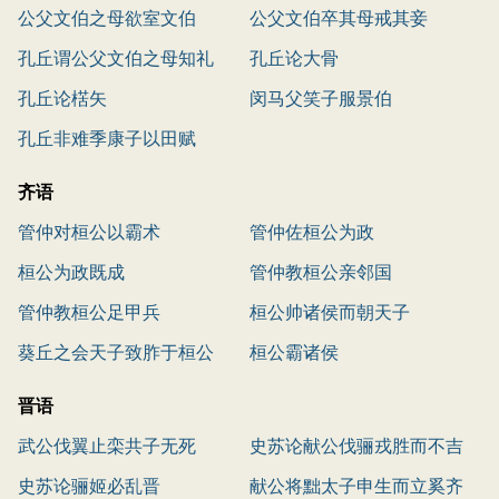
公父文伯之母欲室文伯
公父文伯卒其母戒其妾
孔丘谓公父文伯之母知礼
孔丘论大骨
孔丘论楛矢
闵马父笑子服景伯
孔丘非难季康子以田赋
齐语
管仲对桓公以霸术
管仲佐桓公为政
桓公为政既成
管仲教桓公亲邻国
管仲教桓公足甲兵
桓公帅诸侯而朝天子
葵丘之会天子致胙于桓公
桓公霸诸侯
晋语
武公伐翼止栾共子无死
史苏论献公伐骊戎胜而不吉
史苏论骊姬必乱晋
献公将黜太子申生而立奚齐