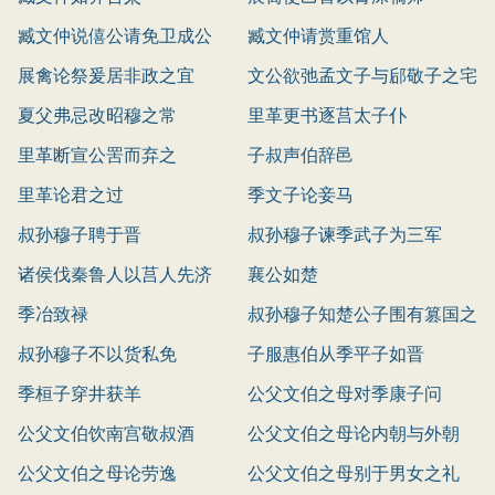
臧文仲说僖公请免卫成公
臧文仲请赏重馆人
展禽论祭爰居非政之宜
文公欲弛孟文子与郈敬子之宅
夏父弗忌改昭穆之常
里革更书逐莒太子仆
里革断宣公罟而弃之
子叔声伯辞邑
里革论君之过
季文子论妾马
叔孙穆子聘于晋
叔孙穆子谏季武子为三军
诸侯伐秦鲁人以莒人先济
襄公如楚
季冶致禄
叔孙穆子知楚公子围有篡国之
叔孙穆子不以货私免
心
子服惠伯从季平子如晋
季桓子穿井获羊
公父文伯之母对季康子问
公父文伯饮南宫敬叔酒
公父文伯之母论内朝与外朝
公父文伯之母论劳逸
公父文伯之母别于男女之礼