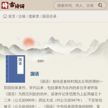
首页
/
古籍
/
儒家类
/
国语目录
国
语
国语
《国语》相传是春秋时期左丘明所撰的一
部国别体著作。宋代以来，包括康有为在内的多位学者怀疑
《国语》为西汉刘歆的伪作。该著作记录范围为上起周穆王十
二年（公元前990年）西征犬戎（约公元前947年），下至智伯
被灭（公元前453年）。《国语》中包括各国贵族间朝聘、宴