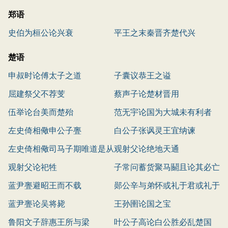
郑语
史伯为桓公论兴衰
平王之末秦晋齐楚代兴
楚语
申叔时论傅太子之道
子囊议恭王之谥
屈建祭父不荐芰
蔡声子论楚材晋用
伍举论台美而楚殆
范无宇论国为大城未有利者
左史倚相儆申公子亹
白公子张讽灵王宜纳谏
左史倚相儆司马子期唯道是从
观射父论绝地天通
观射父论祀牲
子常问蓄货聚马鬬且论其必亡
蓝尹亹避昭王而不载
郧公辛与弟怀或礼于君或礼于
蓝尹亹论吴将毙
父
王孙圉论国之宝
鲁阳文子辞惠王所与梁
叶公子高论白公胜必乱楚国