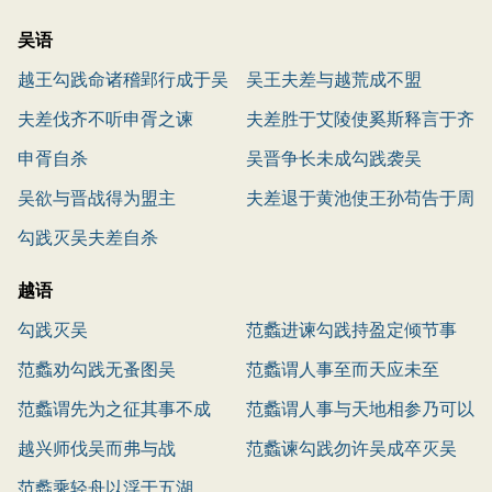
吴语
越王勾践命诸稽郢行成于吴
吴王夫差与越荒成不盟
夫差伐齐不听申胥之谏
夫差胜于艾陵使奚斯释言于齐
申胥自杀
吴晋争长未成勾践袭吴
吴欲与晋战得为盟主
夫差退于黄池使王孙苟告于周
勾践灭吴夫差自杀
越语
勾践灭吴
范蠡进谏勾践持盈定倾节事
范蠡劝勾践无蚤图吴
范蠡谓人事至而天应未至
范蠡谓先为之征其事不成
范蠡谓人事与天地相参乃可以
越兴师伐吴而弗与战
成功
范蠡谏勾践勿许吴成卒灭吴
范蠡乘轻舟以浮于五湖