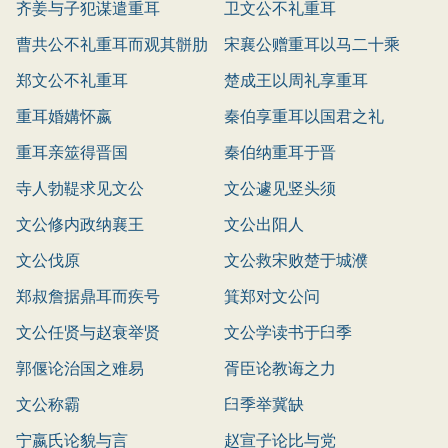
齐姜与子犯谋遣重耳
卫文公不礼重耳
曹共公不礼重耳而观其骿肋
宋襄公赠重耳以马二十乘
郑文公不礼重耳
楚成王以周礼享重耳
重耳婚媾怀嬴
秦伯享重耳以国君之礼
重耳亲筮得晋国
秦伯纳重耳于晋
寺人勃鞮求见文公
文公遽见竖头须
文公修内政纳襄王
文公出阳人
文公伐原
文公救宋败楚于城濮
郑叔詹据鼎耳而疾号
箕郑对文公问
文公任贤与赵衰举贤
文公学读书于臼季
郭偃论治国之难易
胥臣论教诲之力
文公称霸
臼季举冀缺
宁嬴氏论貌与言
赵宣子论比与党