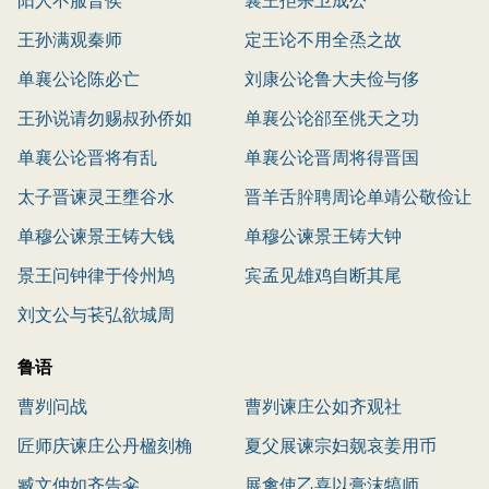
王孙满观秦师
定王论不用全烝之故
单襄公论陈必亡
刘康公论鲁大夫俭与侈
王孙说请勿赐叔孙侨如
单襄公论郤至佻天之功
单襄公论晋将有乱
单襄公论晋周将得晋国
太子晋谏灵王壅谷水
晋羊舌肸聘周论单靖公敬俭让
单穆公谏景王铸大钱
咨
单穆公谏景王铸大钟
景王问钟律于伶州鸠
宾孟见雄鸡自断其尾
刘文公与苌弘欲城周
鲁语
曹刿问战
曹刿谏庄公如齐观社
匠师庆谏庄公丹楹刻桷
夏父展谏宗妇觌哀姜用币
臧文仲如齐告籴
展禽使乙喜以膏沫犒师