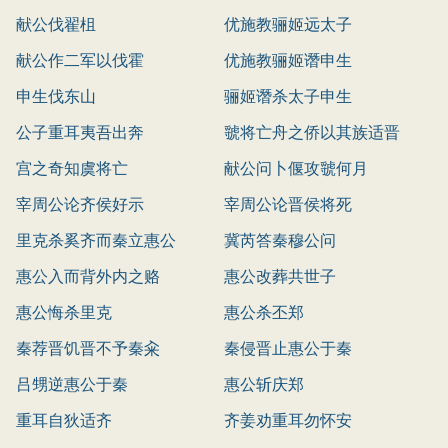
献公伐翟柤
优施教骊姬远太子
献公作二军以伐霍
优施教骊姬谮申生
申生伐东山
骊姬谮杀太子申生
公子重耳夷吾出奔
虢将亡舟之侨以其族适晋
宫之奇知虞将亡
献公问卜偃攻虢何月
宰周公论齐侯好示
宰周公论晋侯将死
里克杀奚齐而秦立惠公
冀芮答秦穆公问
惠公入而背外内之赂
惠公改葬共世子
惠公悔杀里克
惠公杀丕郑
秦荐晋饥晋不予秦籴
秦侵晋止惠公于秦
吕甥逆惠公于秦
惠公斩庆郑
重耳自狄适齐
齐姜劝重耳勿怀安