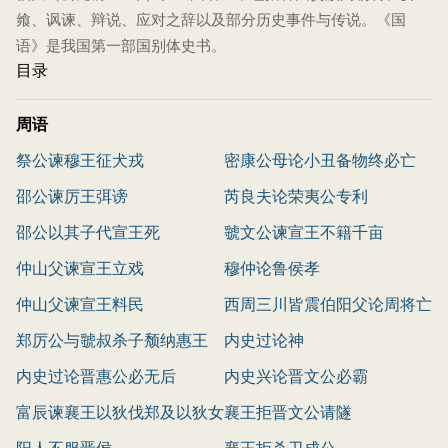
飨、讽谏、辩说、应对之辞以及部分历史事件与传说。《国
语》是我国第一部国别体史书。
目录
周语
祭公谏穆王征犬戎
密康公母论小丑备物终必亡
邵公谏厉王弭谤
芮良夫论荣夷公专利
邵公以其子代宣王死
虢文公谏宣王不籍千亩
仲山父谏宣王立戏
穆仲论鲁侯孝
仲山父谏宣王料民
西周三川皆震伯阳父论周将亡
郑厉公与虢叔杀子颓纳惠王
内史过论神
内史过论晋惠公必无后
内史兴论晋文公必霸
富辰谏襄王以狄伐郑及以狄女
襄王拒晋文公请隧
为后
阳人不服晋侯
襄王拒杀卫成公