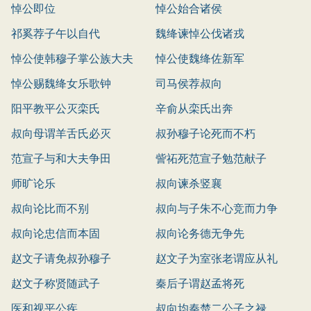
悼公即位
悼公始合诸侯
祁奚荐子午以自代
魏绛谏悼公伐诸戎
悼公使韩穆子掌公族大夫
悼公使魏绛佐新军
悼公赐魏绛女乐歌钟
司马侯荐叔向
阳平教平公灭栾氏
辛俞从栾氏出奔
叔向母谓羊舌氏必灭
叔孙穆子论死而不朽
范宣子与和大夫争田
訾祏死范宣子勉范献子
师旷论乐
叔向谏杀竖襄
叔向论比而不别
叔向与子朱不心竞而力争
叔向论忠信而本固
叔向论务德无争先
赵文子请免叔孙穆子
赵文子为室张老谓应从礼
赵文子称贤随武子
秦后子谓赵孟将死
医和视平公疾
叔向均秦楚二公子之禄