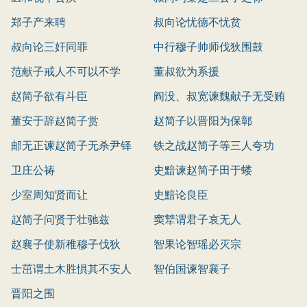
郑子产来聘
叔向论忧德不忧贫
叔向论三奸同罪
中行穆子帅师伐狄围鼓
范献子戒人不可以不学
董叔欲为系援
赵简子欲有斗臣
阎没、叔宽谏魏献子无受贿
董安于辞赵简子赏
赵简子以晋阳为保鄣
邮无正谏赵简子无杀尹铎
铁之战赵简子等三人夸功
卫庄公祷
史黯谏赵简子田于蝼
少室周知贤而让
史黯论良臣
赵简子问贤于壮驰兹
窦犨谓君子哀无人
赵襄子使新稚穆子伐狄
智果论智瑶必灭宗
士茁谓土木胜惧其不安人
智伯国谏智襄子
晋阳之围