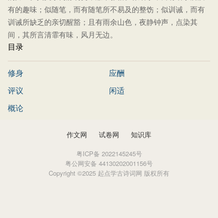
有的趣味；似随笔，而有随笔所不易及的整饬；似训诫，而有
训诫所缺乏的亲切醒豁；且有雨余山色，夜静钟声，点染其
间，其所言清霏有味，风月无边。
目录
修身
应酬
评议
闲适
概论
作文网
试卷网
知识库
粤ICP备 2022145245号
粤公网安备 44130202001156号
Copyright ©2025 起点学古诗词网 版权所有