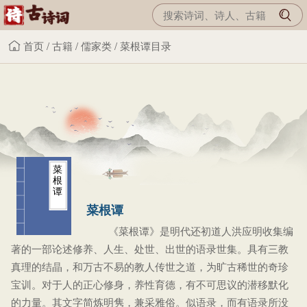
首页
/
古籍
/
儒家类
/
菜根谭目录
菜
根
谭
菜根谭
《菜根谭》是明代还初道人洪应明收集编
著的一部论述修养、人生、处世、出世的语录世集。具有三教
真理的结晶，和万古不易的教人传世之道，为旷古稀世的奇珍
宝训。对于人的正心修身，养性育德，有不可思议的潜移默化
的力量。其文字简炼明隽，兼采雅俗。似语录，而有语录所没