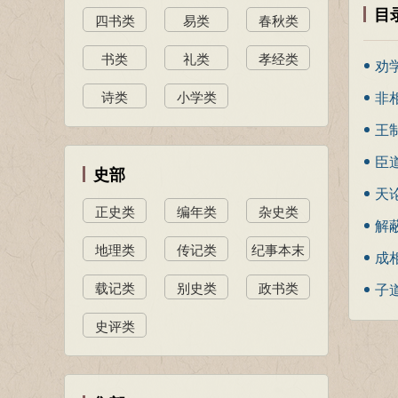
目
四书类
易类
春秋类
书类
礼类
孝经类
劝
诗类
小学类
非
王
臣
史部
天
正史类
编年类
杂史类
解
地理类
传记类
纪事本末
成
类
载记类
别史类
政书类
子
史评类