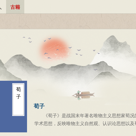
人
古籍
荀
子
荀子
《荀子》是战国末年著名唯物主义思想家荀况的
学术思想，反映唯物主义自然观、认识论思想以及