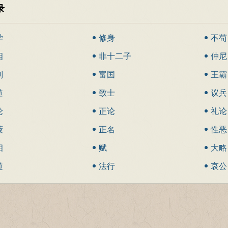
录
学
修身
不苟
相
非十二子
仲尼
制
富国
王霸
道
致士
议兵
论
正论
礼论
蔽
正名
性恶
相
赋
大略
道
法行
哀公