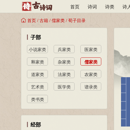
首页
诗词
诗类
诗
首页
/
古籍
/
儒家类
/
荀子目录
子部
小说家类
兵家类
医家类
释家类
杂家类
儒家类
道家类
法家类
农家类
艺术类
医学类
谱录类
类书类
经部