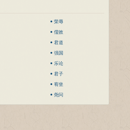
荣辱
儒效
君道
强国
乐论
君子
宥坐
尧问