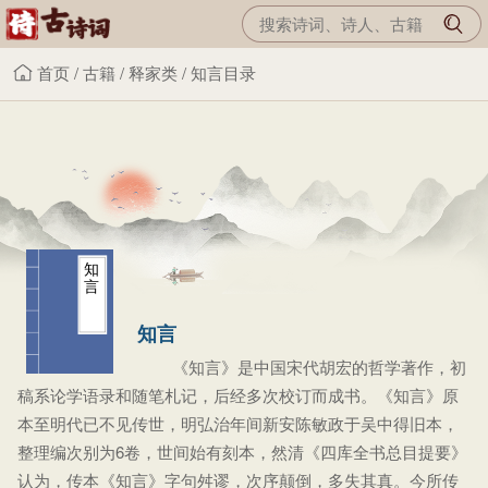
首页
/
古籍
/
释家类
/
知言目录
知
言
知言
《知言》是中国宋代胡宏的哲学著作，初
稿系论学语录和随笔札记，后经多次校订而成书。《知言》原
本至明代已不见传世，明弘治年间新安陈敏政于吴中得旧本，
整理编次别为6卷，世间始有刻本，然清《四库全书总目提要》
认为，传本《知言》字句舛谬，次序颠倒，多失其真。今所传