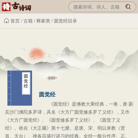
首页
/
古籍
/
释家类
/
圆觉经目录
圆
觉
经
圆觉经
《圆觉经》是佛教大乘经典，一卷，唐·罽
宾沙门佛陀多罗译，具名《大方广圆觉修多罗了义经》，又作
《大方广圆觉经》、《圆觉修多罗了义经》、《圆觉了义
经》。收在《大正藏》第十七册。是唐、宋、明以来教（贤
首、天台）、禅各宗盛行讲习的经典。全经一般分作序、正、