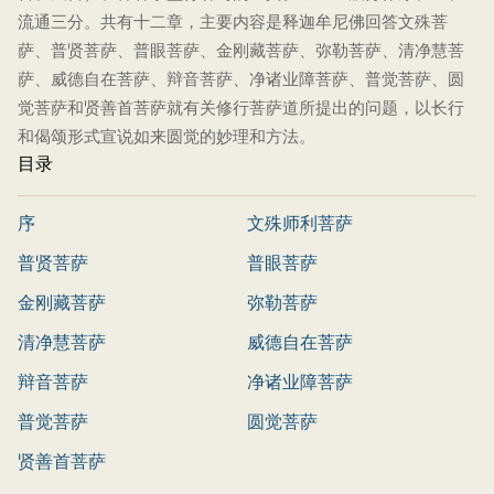
流通三分。共有十二章，主要内容是释迦牟尼佛回答文殊菩
萨、普贤菩萨、普眼菩萨、金刚藏菩萨、弥勒菩萨、清净慧菩
萨、威德自在菩萨、辩音菩萨、净诸业障菩萨、普觉菩萨、圆
觉菩萨和贤善首菩萨就有关修行菩萨道所提出的问题，以长行
和偈颂形式宣说如来圆觉的妙理和方法。
目录
序
文殊师利菩萨
普贤菩萨
普眼菩萨
金刚藏菩萨
弥勒菩萨
清净慧菩萨
威德自在菩萨
辩音菩萨
净诸业障菩萨
普觉菩萨
圆觉菩萨
贤善首菩萨