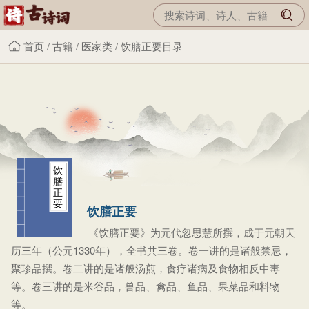
首页
/
古籍
/
医家类
/
饮膳正要目录
饮
膳
正
要
饮膳正要
《饮膳正要》为元代忽思慧所撰，成于元朝天
历三年（公元1330年），全书共三卷。卷一讲的是诸般禁忌，
聚珍品撰。卷二讲的是诸般汤煎，食疗诸病及食物相反中毒
等。卷三讲的是米谷品，兽品、禽品、鱼品、果菜品和料物
等。