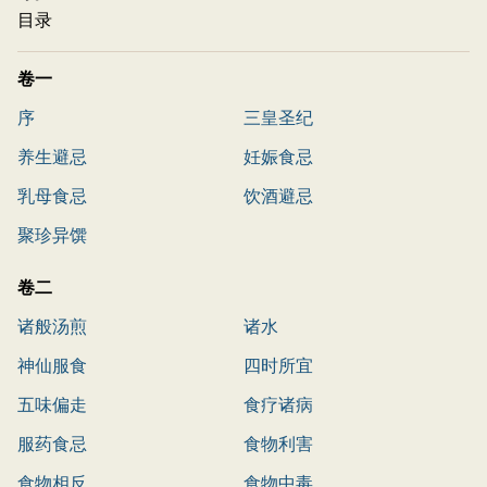
目录
卷一
序
三皇圣纪
养生避忌
妊娠食忌
乳母食忌
饮酒避忌
聚珍异馔
卷二
诸般汤煎
诸水
神仙服食
四时所宜
五味偏走
食疗诸病
服药食忌
食物利害
食物相反
食物中毒