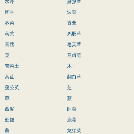
水芹
蘑菰蕈
怀香
波菜
荠菜
香蕈
菥蓂
鸡肠草
苜蓿
皂荚蕈
苋
马齿苋
苦菜土
木耳
莴苣
翻白草
蒲公英
芝
蕺
蕨
薇泥
睡菜
翘摇
鹿藿
藜
龙须菜