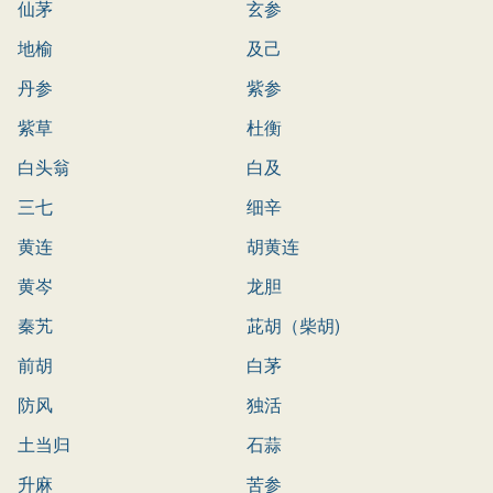
仙茅
玄参
地榆
及己
丹参
紫参
紫草
杜衡
白头翁
白及
三七
细辛
黄连
胡黄连
黄岑
龙胆
秦艽
茈胡（柴胡)
前胡
白茅
防风
独活
土当归
石蒜
升麻
苦参