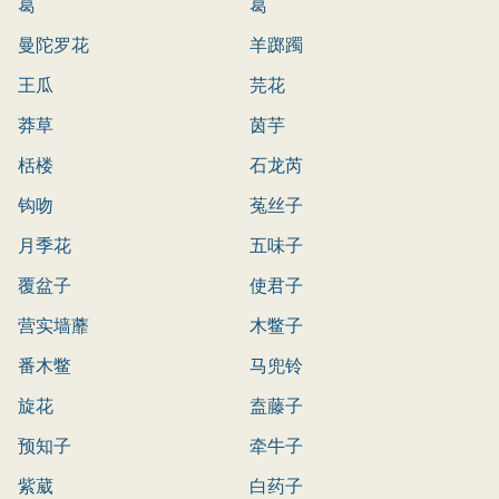
葛
葛
曼陀罗花
羊踯躅
王瓜
芫花
莽草
茵芋
栝楼
石龙芮
钩吻
菟丝子
月季花
五味子
覆盆子
使君子
营实墙蘼
木鳖子
番木鳖
马兜铃
旋花
盍藤子
预知子
牵牛子
紫葳
白药子