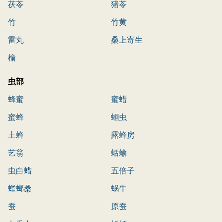
茯苓
猪苓
竹
竹黄
雷丸
桑上寄生
榆
虫部
蜂蜜
蜜蜡
蜜蜂
蛔虫
土蜂
露蜂房
艺翁
蛞蝓
虫白蜡
五倍子
螳螂桑
蜗牛
蚕
原蚕