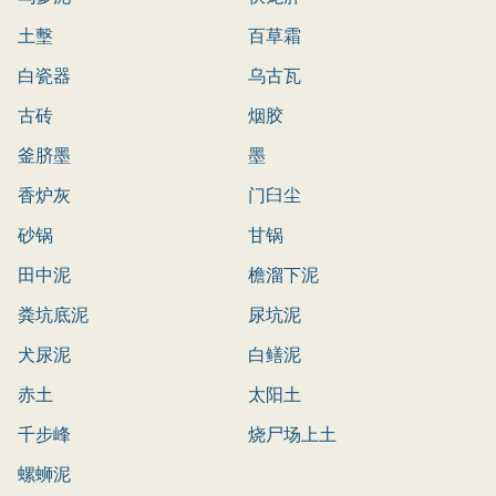
土墼
百草霜
白瓷器
乌古瓦
古砖
烟胶
釜脐墨
墨
香炉灰
门臼尘
砂锅
甘锅
田中泥
檐溜下泥
粪坑底泥
尿坑泥
犬尿泥
白鳝泥
赤土
太阳土
千步峰
烧尸场上土
螺蛳泥