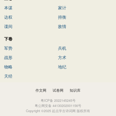
本谋
家计
达权
持衡
谍间
敌情
下卷
军势
兵机
战形
方术
物略
地纪
天经
作文网
试卷网
知识库
粤ICP备 2022145245号
粤公网安备 44130202001156号
Copyright ©2025 起点学古诗词网 版权所有