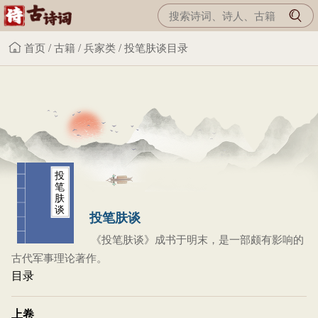
首页
/
古籍
/
兵家类
/
投笔肤谈目录
投
笔
肤
谈
投笔肤谈
《投笔肤谈》成书于明末，是一部颇有影响的
古代军事理论著作。
目录
上卷