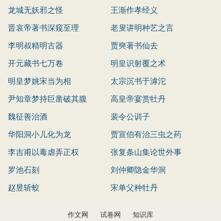
龙城无妖邪之怪
王渐作孝经义
晋哀帝著书深窥至理
老叟讲明种艺之言
李明叔精明古器
贾奭著书仙去
开元藏书七万卷
明皇识射覆之术
明皇梦姚宋当为相
太宗沉书于滹沱
尹知章梦持巨凿破其腹
高皇帝宴赏牡丹
魏征善治酒
裴令公训子
华阳洞小儿化为龙
贾宣伯有治三虫之药
李吉甫以毒虐弄正权
张复条山集论世外事
罗池石刻
刘仲卿隐金华洞
赵昱斩蛟
宋单父种牡丹
作文网
试卷网
知识库