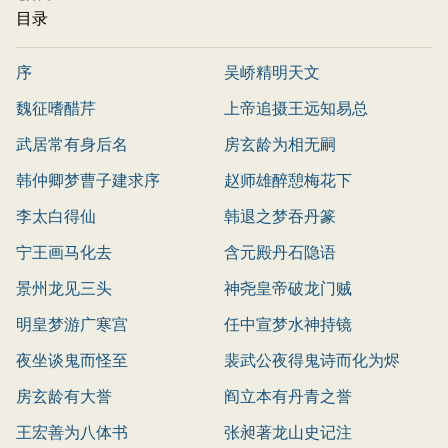
目录
序
吴峤精明天文
魏征嗜醋芹
上帝追摄王远知易总
武居常有身后名
房玄龄为相无嗣
韩仲卿梦曹子建求序
赵师雄醉憩梅花下
李太白得仙
韩退之梦吞丹篆
宁王画马化去
含元殿丹石隐语
景州龙见三头
神尧皇帝破龙门贼
明皇梦游广寒宫
任中宣梦水神持镜
夜坐谈鬼而怪至
裴武公夜得鬼诗而化为烬
房玄龄有大誉
阎立本有丹青之誉
王宏善为八体书
张昶著龙山史记注