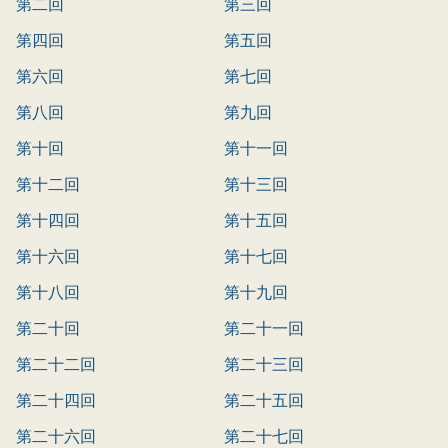
第二回
第三回
第四回
第五回
第六回
第七回
第八回
第九回
第十回
第十一回
第十二回
第十三回
第十四回
第十五回
第十六回
第十七回
第十八回
第十九回
第二十回
第二十一回
第二十二回
第二十三回
第二十四回
第二十五回
第二十六回
第二十七回