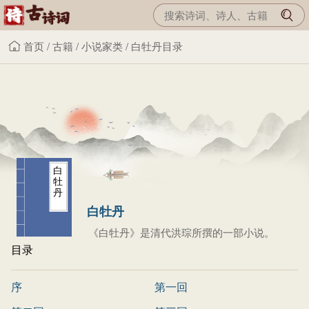
首页
/
古籍
/
小说家类
/
白牡丹目录
白
牡
丹
白牡丹
《白牡丹》是清代洪琮所撰的一部小说。
目录
序
第一回