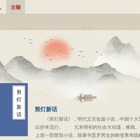
人
古籍
剪
灯
新
剪灯新话
话
《剪灯新话》，明代文言短篇小说，中国十大禁
以抄本流行。 元末明初的社会大动荡，摧残、
上第一部禁毁小说，除摹书普罗男女的畸变离奇隐