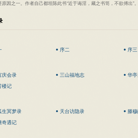
要原因之一。作者自己都坦陈此书“近于诲淫，藏之书笥，不欲傅出”
录
一
序二
序三
宫庆会录
三山福地志
华亭
芳楼记
狐生冥梦录
天台访隐录
滕穆
塘奇遇记