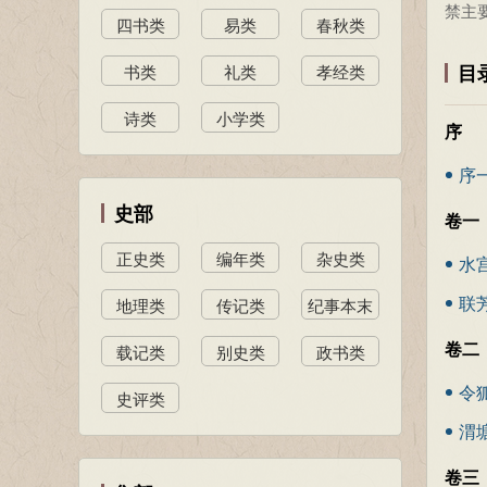
禁主
四书类
易类
春秋类
目
书类
礼类
孝经类
诗类
小学类
序
序
史部
卷一
正史类
编年类
杂史类
水
联
地理类
传记类
纪事本末
类
卷二
载记类
别史类
政书类
令
史评类
渭
卷三