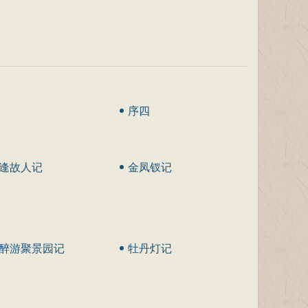
。
序四
逢故人记
金凤钗记
醉游聚景园记
牡丹灯记