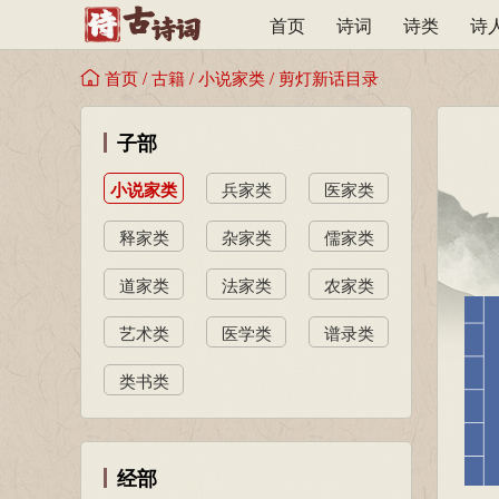
首页
诗词
诗类
诗
首页
/
古籍
/
小说家类
/
剪灯新话目录
子部
小说家类
兵家类
医家类
释家类
杂家类
儒家类
道家类
法家类
农家类
艺术类
医学类
谱录类
类书类
经部