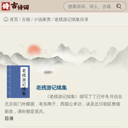
首页
/
古籍
/
小说家类
/
老残游记续集目录
老
残
游
记
老残游记续集
续
集
《老残游记续集》描写了丁已年冬月信在
北京前门外蝶圆，有东阁子、西圆公来访，谈及近日朝廷整顿
新政，满街都是巡兵。
目录