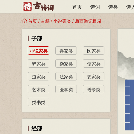
首页
诗词
诗类
诗
首页
/
古籍
/
小说家类
/
后西游记目录
子部
小说家类
兵家类
医家类
释家类
杂家类
儒家类
道家类
法家类
农家类
艺术类
医学类
谱录类
类书类
经部