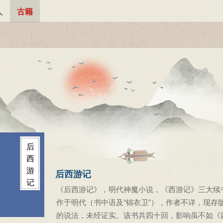
人
古籍
后
西
游
后西游记
记
《后西游记》，明代神魔小说，《西游记》三大续
作于明代（书中语及“锦衣卫”），作者不详，现存
的说法，未经证实。该书共四十回，影响虽不如《