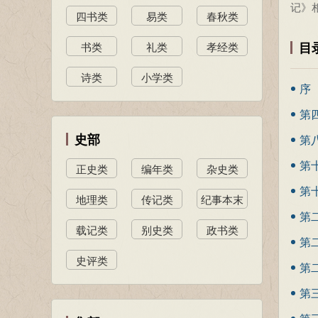
记》
四书类
易类
春秋类
目
书类
礼类
孝经类
诗类
小学类
序
第
史部
第
第
正史类
编年类
杂史类
第
地理类
传记类
纪事本末
第
类
载记类
别史类
政书类
第
史评类
第
第