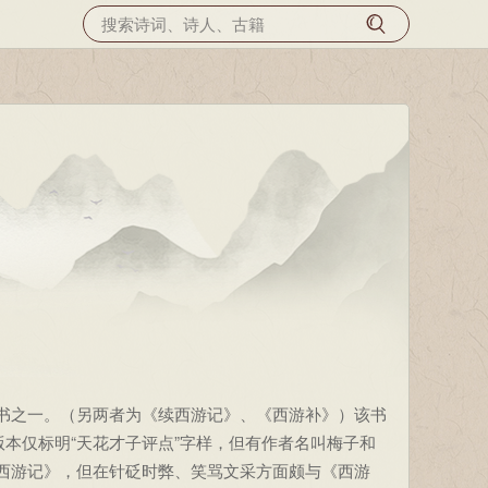
书之一。（另两者为《续西游记》、《西游补》）该书
版本仅标明“天花才子评点”字样，但有作者名叫梅子和
西游记》，但在针砭时弊、笑骂文采方面颇与《西游