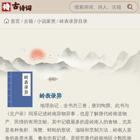
首页
/
古籍
/
小说家类
/
岭表录异目录
岭
表
录
异
岭表录异
地理杂记，全书共三卷，唐刘恂撰。此书与
《北户录》同系记述岭南异物异事，也是了解唐代岭南道物
产、民情的有用文献。其中记载最多的是岭南人的食物，尤其
是各种鱼虾、海蟹、蚌蛤的形状、滋味和烹制方法，岭南人喜
食的各类水果、禽虫也有记述。是研究唐代岭南地区少数民族