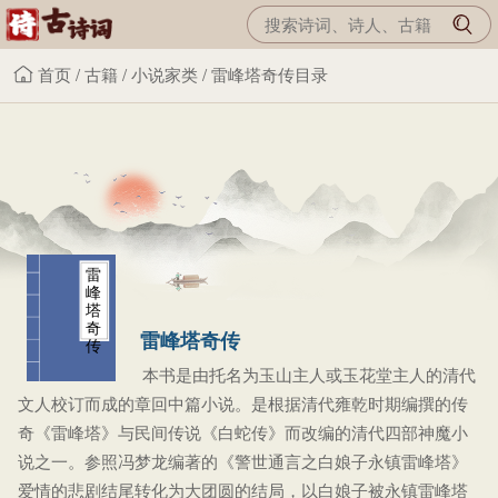
首页
/
古籍
/
小说家类
/
雷峰塔奇传目录
雷
峰
塔
奇
雷峰塔奇传
传
本书是由托名为玉山主人或玉花堂主人的清代
文人校订而成的章回中篇小说。是根据清代雍乾时期编撰的传
奇《雷峰塔》与民间传说《白蛇传》而改编的清代四部神魔小
说之一。参照冯梦龙编著的《警世通言之白娘子永镇雷峰塔》
爱情的悲剧结尾转化为大团圆的结局，以白娘子被永镇雷峰塔