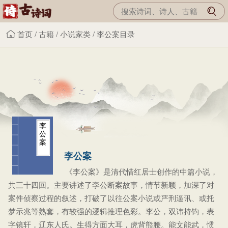
首页
/
古籍
/
小说家类
/
李公案目录
李
公
案
李公案
《李公案》是清代惜红居士创作的中篇小说，
共三十四回。主要讲述了李公断案故事，情节新颖，加深了对
案件侦察过程的叙述，打破了以往公案小说或严刑逼讯、或托
梦示兆等熟套，有较强的逻辑推理色彩。李公，双讳持钧，表
字镜轩，辽东人氏。生得方面大耳，虎背熊腰。能文能武，惯