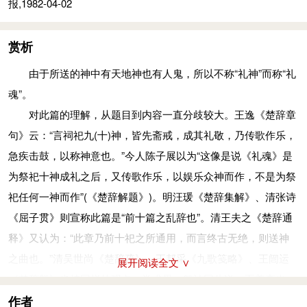
报,1982-04-02
赏析
由于所送的神中有天地神也有人鬼，所以不称“礼神”而称“礼
魂”。
对此篇的理解，从题目到内容一直分歧较大。王逸《楚辞章
句》云：“言祠祀九(十)神，皆先斋戒，成其礼敬，乃传歌作乐，
急疾击鼓，以称神意也。”今人陈子展以为“这像是说《礼魂》是
为祭祀十神成礼之后，又传歌作乐，以娱乐众神而作，不是为祭
祀任何一神而作”(《楚辞解题》)。明汪瑗《楚辞集解》、清张诗
《屈子贯》则宣称此篇是“前十篇之乱辞也”。清王夫之《楚辞通
释》又认为：“此章乃前十祀之所通用，而言终古无绝，则送神
之曲也。”清吴世尚《楚辞疏》、王邦采《九歌笺略》、王闿运
展开阅读全文 ∨
《楚辞释》也持同样的观点，学术界一般认同此说。而姜亮夫
《屈赋校注》又解“礼”为祀，解“魂”为“气之神也，即神灵之本
作者