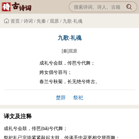
首页
/
诗词
/
先秦
/
屈原
/
九歌·礼魂
九歌·礼魂
[秦]
屈原
成礼兮会鼓，传芭兮代舞；
姱女倡兮容与；
春兰兮秋菊，长无绝兮终古。
楚辞
祭祀
译文及注释
成礼兮会鼓，传芭
(bā)
兮代舞；
祭祀礼已完毕紧紧敲起大鼓，传递手中花更相交替而舞；