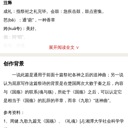
注释
成礼：指祭祀之礼完毕。会鼓：急疾击鼓，鼓点密集。
芭(bā）：通“葩”，一种香草
姱(kuā夸)：美好。
倡：同“唱”。
容与：舒缓。
展开阅读全文 ∨
参考资料：
创作背景
1、姜亮夫等．先秦诗鉴赏辞典：上海辞书出版社，1998年：
785-786
一说此篇是通用于前面十篇祭祀各神之后的送神曲；另一说
2、郭沫若．郭沫若全集，卷二：人民文学出版社，1982年10
认为屈原写作这篇祭诗的背景是在楚国两次大败于秦之后，内容
月：341-342
与《国殇》的联系(魂与殇)，所处于《国殇》之后，可以认定它
是相当于《国殇》的乱辞的卒章，而非《九歌》“送神曲”。
参考资料：
1、周健.九歌九篇无《国殇》、《礼魂》[J].湘潭大学社会科学学