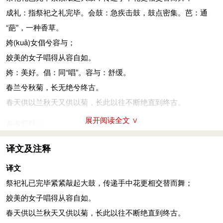
成礼：指祭祀之礼完毕。会鼓：急疾击鼓，鼓点密集。芭：通
“葩”，一种香草。
姱
(kuā)
女倡兮容与；
姣美的女子唱得从容自如。
姱：美好。倡：同“唱”。容与：舒缓。
春兰兮秋菊，长无绝兮终古。
春天供以兰秋天又供以菊，长此以往不断绝直到终古。
展开阅读全文 ∨
参考资料：
1、姜亮夫等．先秦诗鉴赏辞典：上海辞书出版社，1998年：
译文及注释
785-786
2、郭沫若．郭沫若全集，卷二：人民文学出版社，1982年10
译文
月：341-342
祭祀礼已完毕紧紧敲起大鼓，传递手中花更相交替而舞；
姣美的女子唱得从容自如。
春天供以兰秋天又供以菊，长此以往不断绝直到终古。