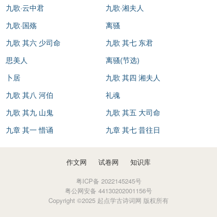
九歌·云中君
九歌·湘夫人
菲兮满堂”、《云中君》中“灵连蜷兮既留，烂昭昭兮未央”、《东
君》中“翾飞兮翠曾，展诗兮会舞”那流芬溢彩的神巫之舞。“姱
九歌·国殇
离骚
女”的歌唱情景，自然也有《东皇太一》中“疏缓节兮安歌，陈竽
九歌 其六 少司命
九歌 其七 东君
瑟兮浩倡”、《少司命》中“临风怳兮浩歌”的叠影；而那“容与”之
思美人
离骚(节选)
态，风神卓绝，不也宛然可见《湘君》、《湘夫人》中“聊逍遥
卜居
九歌 其四 湘夫人
兮容与”的湘水配偶神的身姿吗？“长无绝”的“春兰与秋菊”，则是
九歌 其八 河伯
礼魂
对绿色植物所象征的生命力的讴歌。“蕙肴”、“兰藉”、“桂酒”、
“椒浆”、“兰汤”、“桂舟”、“薜荔柏(箔)”、“蕙绸”、“荪桡”、“兰
九歌 其九 山鬼
九歌 其五 大司命
旌”、“桂櫂”、“兰枻”、“荷盖”、“荪壁”、“紫坛”、“桂栋”、“兰橑”、
九章 其一 惜诵
九章 其七 昔往日
“辛夷楣”、“药房”、“蕙櫋”、“荷衣”、“蕙带”、“辛夷车”、“桂旗”、
“杜若”、“芙蓉”、“白薠”、“苹”、“茝”、“石兰”、“杜蘅”、“疏麻”、
作文网
试卷网
知识库
“瑶华”、“麋芜”、“女萝”、“幽篁”、“松柏”，《九歌》中神灵的生
粤ICP备 2022145245号
活物品与生活环境充满各种芳美植物的郁郁生气，突出表现了对
粤公网安备 44130202001156号
美好事物的憧憬和对生生不息的生命的礼赞。从这个意义上说，
Copyright ©2025 起点学古诗词网 版权所有
“春兰与秋菊，长无绝兮终古”正可以作为《九歌》祀神祈福的主