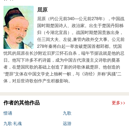
名，故以之概九(十)神也”，“九祀既闭，合诸巫而乐舞，盖乐中
屈原
之合奏也，……以总告诸神灵之前”。其说可从。
屈原（约公元前340—公元前278年），中国战
诗篇以简洁的文字生动描绘出一个热烈而隆重的大合乐送神
国时期楚国诗人、政治家。出生于楚国丹阳秭
场面。一开始，先点出是“成礼”，使它和《九歌》各篇发生了联
归（今湖北宜昌）。战国时期楚国贵族出身，
任三闾大夫、左徒,兼管内政外交大事。公元前
系。祀礼完成后，于是响起密集的鼓点，于是一边把花朵互相传
278年秦将白起一举攻破楚国首都郢都。忧国
递，一边更番交替地跳起舞。美貌女郎唱起歌，歌声舒徐和缓，
忧民的屈原在长沙附近汩罗江怀石自杀，端午节据说就是他的忌
从容不迫。这正是一个祭众神已毕时简短而又热烈的娱神场面。
日。他写下许多不朽诗篇，成为中国古代浪漫主义诗歌的奠基
而春天供以兰，秋天供以菊，人们多么希望美好的生活能月月如
者，在楚国民歌的基础上创造了新的诗歌体裁楚辞。他创造的
“楚辞”文体在中国文学史上独树一帜，与《诗经》并称“风骚”二
此，岁岁如此。于是，大家从春供到秋，以时令之花把美好的愿
体，对后世诗歌创作产生积极影响。
望总告于众神灵，并许以长此不绝以至终古的供奉之愿，表达人
们敬神事神的虔诚之心。
在“成礼”的鼓声中，读者仿佛看到《东皇太一》中“扬枹兮拊
作者的其他作品
更多>>
鼓”、《东君》中“縆瑟兮交鼓”、《国殇》中“援玉枹兮击鸣鼓”诸
惜诵
九歌
种或庄肃或雍容或悲壮的场面。而面对令人眼花缭乱的传花轮
九歌·礼魂
远游
舞，读者无疑又会联想起《东皇太一》中“灵偃蹇兮姣服，芳菲