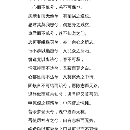
一心而不豫兮，羌不可保也。
疾亲君而无他兮，有招祸之道也。
思君其莫我忠兮，勿忘身之贱贫。
事君而不贰兮，迷不知宠之门。
忠何罪组遇罚兮，亦非余心之所志。
行不群以巅越兮，又兆众之所咍。
纷逢尤以离谤兮，謇不可释；
情沉抑而不达兮，又蔽而莫之白。
心郁邑而不达兮，又莫察余之中情。
固烦言不可结而诒兮，愿陈志而无路。
退静默而莫余知兮，进号呼又莫吾闻。
申侘傺之烦惑兮，中闷瞀之忳忳。
昔余梦登天兮，魂中道而无杭。
吾使厉神占之兮，曰有志极而无旁。
终危独以离异兮？曰君可思而不可恃。