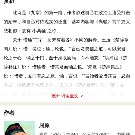
赏析
我极力地亲近君王别无他想，却成了招灾惹祸的根基！
号？
思君其莫我忠兮，忽忘身之贱贫。
此诗是《九章》的第一篇，作者叙述自己在政治上遭受打击
一再的失意使我心烦意乱啊，满怀的愁绪呵，难写难描。
为君王着想没人比我更忠心啊，我竟然忘却了自己人微才疏。
的始末，和自己对待现实的态度，基本内容与《离骚》前半篇大
从前我曾梦中飞游苍天啊， 魂悠悠中途遇河却无渡船。
事君而不贰兮，迷不知宠之门。
致相似：故有“小离骚”之称。
我请大神替我占卜啊， 他说：“你有大志可惜无外人助援。”
侍奉君王我从不三心二意啊，根本不知什么取宠邀幸的门路。
关于“惜诵”二字，历来有着各种不同的解释。王逸《楚辞章
“难道我就终将孤独被君王疏远？” 他说：“可以为君王着想却不可
患何罪以遇罚兮，亦非余之所志也。
句》说：“惜，贪也；诵，论也。”“言己贪忠信之道，可以安君，
依仗。
忠心有何罪竟遭惩罚啊，这真是我心中从未意想到。
论之于心，诵之于口，至于身以疲病，而不能忘。”洪兴祖《楚
因为众口一词可以把黄金熔化啊， 当初你就是这样忠诚才遭受到
志：意料。
辞补注》说：“惜诵者，惜其君而诵之也。”朱熹《楚辞集注》
危险。
行不群以巅越兮，又众兆之所咍
(hāi)
也。
说：“惜者，爱而有忍之意。诵，言也。”“言始者爱惜其言，忍而
被汤烫过的人见到凉菜也要吹气， 为什么你不把初衷改变改变？
行为不同俗随流就要跌跤，还要受到群小的讥讽嗤笑。
不发，以致极有忧愍之心。”王夫之《楚辞通释》说：“惜，爱
想不用天梯就打算登天， 你的态度一丝没改还像从前。
巅越：殒坠，跌跤。咍：楚地方言，讥笑。
也。诵，诵读古训以致谏也。”林云铭《楚辞灯》说：“惜，痛
众人害怕你，不与你同心同德， 为什么会和你做伴？
展开阅读全文 ∨
纷逢尤以离谤兮，謇不可释也。
也，即《惜往日》之惜。不在位而犹进谏，比之蒙诵，故曰
虽同事一君但你们路途各异， 为什么会给你助援？
一连串的责怪，不断的诽谤啊，真使我愁肠百结不平难消！
诵。”“言痛己因进谏而遇罚，自致其忧也。”蒋骥《山带阁注楚
作者
晋国的申生是个孝子啊， 父亲把他逼死就是听信了谗言。
情沉抑而不达兮，又蔽而莫之白也。
辞》说：“惜，痛也。诵，公言之也。”戴震《屈原赋注》说：“诵
鲧为人刚直不活转， 他的功业因此不得实现。”
屈原
心情郁郁难以倾诉啊，君王受蒙蔽忠心难剖。
者，言前事之称。惜诵，悼惜而诵言之也。”姜亮夫《屈原赋校
我听说尽忠君王容易与人结怨， 对此我毫不在意以为是夸大。
屈原（约公元前340—公元前278年），中国战