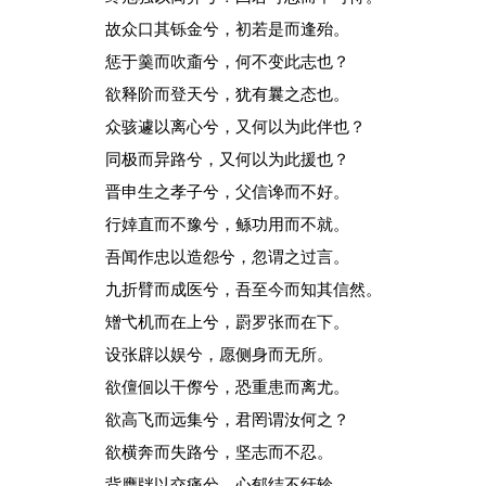
故众口其铄金兮，初若是而逢殆。
惩于羹而吹齑兮，何不变此志也？
欲释阶而登天兮，犹有曩之态也。
众骇遽以离心兮，又何以为此伴也？
同极而异路兮，又何以为此援也？
晋申生之孝子兮，父信谗而不好。
行婞直而不豫兮，鲧功用而不就。
吾闻作忠以造怨兮，忽谓之过言。
九折臂而成医兮，吾至今而知其信然。
矰弋机而在上兮，罻罗张而在下。
设张辟以娱兮，愿侧身而无所。
欲儃佪以干傺兮，恐重患而离尤。
欲高飞而远集兮，君罔谓汝何之？
欲横奔而失路兮，坚志而不忍。
背膺牉以交痛兮，心郁结不纡轸。