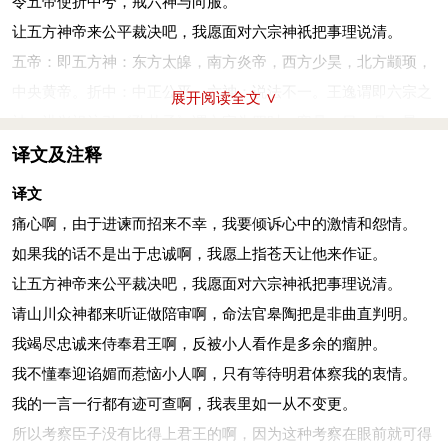
令五帝使折中兮，戒六神与向服。
让五方神帝来公平裁决吧，我愿面对六宗神祇把事理说清。
五帝：即五方神：东方太皞，南方炎帝，西方少昊，北方颛顼，
中央黄帝。折中：中正公平。六神：说法不一。王逸谓即六宗之
展开阅读全文 ∨
神，洪兴祖注引《孔丛子》谓六宗为四时、寒暑、日、月、星、
水旱。
译文及注释
俾
(bǐ)
山川以备御兮，命咎繇
(yáo)
使听直。
译文
请山川众神都来听证做陪审啊，命法官皋陶把是非曲直判明。
痛心啊，由于进谏而招来不幸，我要倾诉心中的激情和怨情。
俾：使。山川：指名山大川之神。备御：陪侍，此谓陪审。
如果我的话不是出于忠诚啊，我愿上指苍天让他来作证。
竭忠诚而事君兮，反离群而赘肬yóu
()
。
让五方神帝来公平裁决吧，我愿面对六宗神祇把事理说清。
我竭尽忠诚来侍奉君王啊，反被小人看作是多余的瘤肿。
请山川众神都来听证做陪审啊，命法官皋陶把是非曲直判明。
赘肬：肉瘤，多余的肉。
我竭尽忠诚来侍奉君王啊，反被小人看作是多余的瘤肿。
忘儇
(xuān)
媚以背众兮，待明君其知之。
我不懂奉迎谄媚而惹恼小人啊，只有等待明君体察我的衷情。
我不懂奉迎谄媚而惹恼小人啊，只有等待明君体察我的衷情。
我的一言一行都有迹可查啊，我表里如一从不变更。
忘：“亡”的误字，无。儇媚：轻佻谄媚。背众：违背众人。
所以考察臣子没有比得上君王的啊，因为这种考察在眼前就可得