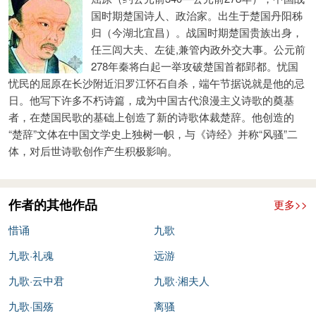
白：一本“白”下有“也”字。
注》赞同林云铭的说法。游国恩《楚辞论文集》则认为“《惜
手臂多次折伤的人可能成良医， 如今我才明白这话一点儿不差。
国时期楚国诗人、政治家。出生于楚国丹阳秭
心郁邑余侘
(chà)
傺
(chì)
兮，又莫察余之中情。
诵》是喜欢谏诤的意思”，释“惜”为爱好，以“诵”为谏诤。自王逸
归（今湖北宜昌）。战国时期楚国贵族出身，
如今这个世道，天上利箭横飞， 地上张罗设网。
心头愁闷失意潦倒啊，又有谁理解我心头的苦恼。
任三闾大夫、左徒,兼管内政外交大事。公元前
以来的各家说法，都有一定的合理的成分。按此篇与《离骚》意
处处暗设机关陷害君王， 哪里有我立足容身的地方。
278年秦将白起一举攻破楚国首都郢都。忧国
郁邑：郁闷不快的样子。侘傺：失意的样子。
旨相近，当是受谗被疏之后的作品。因此，篇名之“惜”字以戴震
我徘徊不去以求留在君王身旁啊， 又怕更大的祸患落在头上。
忧民的屈原在长沙附近汩罗江怀石自杀，端午节据说就是他的忌
固烦言不可结而诒兮，愿陈志而无路。
的解释为近，而“诵”字，则以林云铭等人的说法为好，合起来解
我想抽身远走高飞啊， 又怕君王诬我说：“你背叛我，要去什么
日。他写下许多不朽诗篇，成为中国古代浪漫主义诗歌的奠基
本来有说不完的话却无法投寄啊，我愿陈述心志却无路使君王知
释，“惜诵”就是以痛惜的心情，来称述自己因直言进谏而遭谗被
者，在楚国民歌的基础上创造了新的诗歌体裁楚辞。他创造的
地方？”
晓。
“楚辞”文体在中国文学史上独树一帜，与《诗经》并称“风骚”二
疏之事。
想放弃正路像小人那样乱窜啊， 可我一向心坚志专又不忍心。
体，对后世诗歌创作产生积极影响。
退静默而莫余知兮，进号呼又莫吾闻。
全篇可划分为五段。从开头至“命咎繇使听直”为第一段，讲
我的前胸和后背就像裂开一样啊， 我心头郁闷难舒，绞痛难忍。
隐退沉默吧，可谁又明白我呢？上前呼喊吧，可谁又听我的呼
述自己写此篇作品的起因，那是因为有人在楚王面前进了谗言，
捣碎木兰，揉碎蕙草啊， 舂碎申椒做干粮。
号？
说自己不忠于楚国及其国君，楚王乃发雷霆之怒，疏远了屈原，
作者的其他作品
再播种下江离栽上菊花啊， 待到春天做成干粮芬芳。
更多>>
申侘傺之烦惑兮，中闷瞀
(mào)
之忳
(tún)
忳。
屈原愤懑之极，不禁对天发誓：我对楚王是一片忠诚，天地鬼神
唯恐我的真情得不到表达啊， 所以三番五次表明衷肠。
惜诵
九歌
一再的失意使我心烦意乱啊，满怀的愁绪呵，难写难描。
可鉴。屈原还设想召来五方天帝、日月星辰、山川神祇和古代正
保持自己的美德，离群索居吧， 我反复想过隐身远藏。
九歌·礼魂
远游
瞀：心绪烦乱。忳忳：愁闷的样子。
直的法官，组成一个公正的法庭，来听取自己的申诉，并作出公
注释
昔余梦登天兮，魂中道而无杭。
九歌·云中君
九歌·湘夫人
正的评判。
惜诵：惜，痛也。诵：论，犹进谏。
从前我曾梦中飞游苍天啊，魂悠悠中途遇河却无渡船。
接下来是申诉的开始，从“竭忠诚以事君兮”至“有招祸之道
九歌·国殇
离骚
致愍（mǐn）：招致祸患。