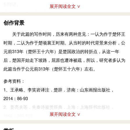
言与行其可迹兮，情与貌其不变。
到印证。
展开阅读全文 ∨
我的一言一行都有迹可查啊，我表里如一从不变更。
我坚守人生道义是先君后己，竟然被众人怨恨仇视。
故相臣莫若君兮，所以证之不远。
我心中思念的只有君王您啊，众人却把我当做仇敌。
创作背景
所以考察臣子没有比得上君王的啊，因为这种考察在眼前就可得
我忠诚专一毫不迟疑，可结果却不能保全自己。
关于此篇的写作时间，历来有两种意见：一认为作于楚怀王
到印证。
我极力地亲近君王别无他想，却成了招灾惹祸的根基！
时期，二认为作于楚顷襄王时期。从当时的时代背景来分析，公
吾谊先君而后身兮，羌众人之所仇也。
为君王着想没人比我更忠心啊，我竟然忘却了自己人微才疏。
元前313年（楚怀王十六年）是楚国政治的转折点，从这一年
我坚守人生道义是先君后己，竟然被众人怨恨仇视。
侍奉君王我从不三心二意啊，根本不知什么取宠邀幸的门路。
后，楚国开始走下坡路，屈原也遭谗被疏，所以，研究者多认为
谊：同“义”。羌：楚地方言，发语词。仇：怨。一本“仇”下有“也”
忠心有何罪竟遭惩罚啊，这真是我心中从未意想到。
此篇当作于公元前313年（楚怀王十六年）左右。
字。
行为不同俗随流就要跌跤，还要受到群小的讥讽嗤笑。
专惟君而无他兮，又众兆之所雠
(chóu)
也。
参考资料：
一连串的责怪，不断的诽谤啊，真使我愁肠百结不平难消！
我心中思念的只有君王您啊，众人却把我当做仇敌。
1、王承略、李笑岩译注．楚辞．济南：山东画报出版社，
心情郁郁难以倾诉啊，君王受蒙蔽忠心难剖。
惟：思，想。雠：同“仇”，指仇敌。一本“雠”下有“也”字。
2014：86-93
心头愁闷失意潦倒啊，又有谁理解我心头的苦恼。
壹心而不豫兮，羌无可保也。
2、姜亮夫等．先秦诗鉴赏辞典．上海：上海辞书出版社，
本来有说不完的话却无法投寄啊，我愿陈述心志却无路使君王知
我忠诚专一毫不迟疑，可结果却不能保全自己。
展开阅读全文 ∨
1998：808-815
晓。
疾亲君而无他兮，有招祸之道也。
隐退沉默吧，可谁又明白我呢？上前呼喊吧，可谁又听我的呼