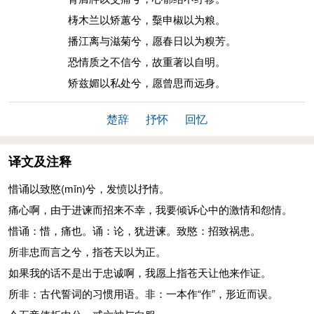
梼木兰以矫蕙兮，糳申椒以为粮。
播江离与滋菊兮，愿春日以为糗芳。
恐情质之不信兮，故重著以自明。
矫兹媚以私处兮，愿曾思而远身。
楚辞
抒怀
回忆
译文及注释
惜诵以致愍
(mǐn)
兮，发愤以抒情。
痛心啊，由于进谏而招来不幸，我要倾诉心中的激情和怨情。
惜诵：惜，痛也。诵：论，犹进谏。致愍：招致祸患。
所非忠而言之兮，指苍天以为正。
如果我的话不是出于忠诚啊，我愿上指苍天让他来作证。
所非：古代誓词的习惯用语。非：一本作“作”，形近而误。