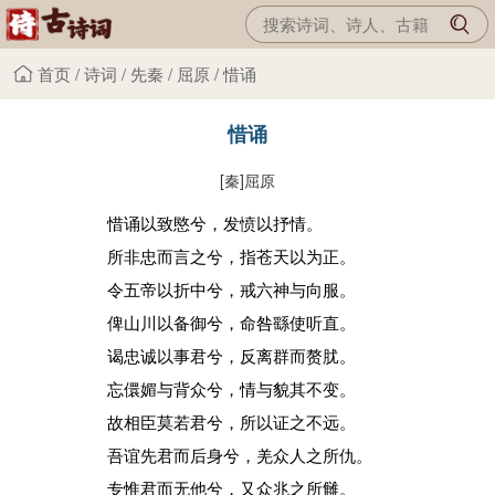
首页
/
诗词
/
先秦
/
屈原
/
惜诵
惜诵
[秦]
屈原
惜诵以致愍兮，发愤以抒情。
所非忠而言之兮，指苍天以为正。
令五帝以折中兮，戒六神与向服。
俾山川以备御兮，命咎繇使听直。
谒忠诚以事君兮，反离群而赘肬。
忘儇媚与背众兮，情与貌其不变。
故相臣莫若君兮，所以证之不远。
吾谊先君而后身兮，羌众人之所仇。
专惟君而无他兮，又众兆之所雠。