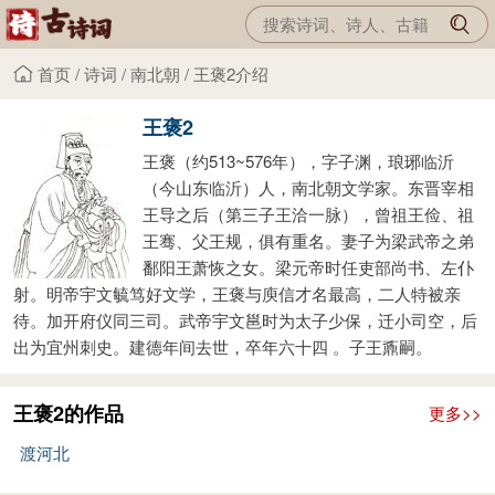
首页
/
诗词
/
南北朝
/
王褒2介绍
王褒2
王褒（约513~576年），字子渊，琅琊临沂
（今山东临沂）人，南北朝文学家。东晋宰相
王导之后（第三子王洽一脉），曾祖王俭、祖
王骞、父王规，俱有重名。妻子为梁武帝之弟
鄱阳王萧恢之女。梁元帝时任吏部尚书、左仆
射。明帝宇文毓笃好文学，王褒与庾信才名最高，二人特被亲
待。加开府仪同三司。武帝宇文邕时为太子少保，迁小司空，后
出为宜州刺史。建德年间去世，卒年六十四 。子王鼒嗣。
王褒2的作品
更多>>
渡河北