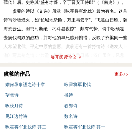
孺传》后。史称其“盛有才藻，卒于晋安王侍郎”（《南史》）。
虞羲的诗以《文选》所录《咏霍将军北伐》最为有名。这首
诗写沙场烽火，如“长城地势险，万里与云平”、“飞狐白日晚，瀚
海愁云生。羽书时断绝，刁斗昼夜惊”，颇有气势。诗中歌颂霍
去病伐匈奴的战功，并对他的早死感到惋惜，反映了齐梁间一些
人希望北伐、平定中原的意愿。虞羲还有一首抒情诗《送友人上
湘》写离别之情：“共盈一樽酒，对之愁日暮；汉广虽容，风悲
展开阅读全文 ∨
未可渡。”用典贴切，感情真挚。其他如《见江边竹》、《春
郊》、《咏秋月》等，也有一些清丽之句。
虞羲的作品
更多>>
虞羲原有集11卷，《隋书·经籍志》录有《虞羲集》9卷，已
赠何录事諲之诗十章
咏霍将军北伐
佚。今仅存文1篇，诗12首，收入《全上古三代秦汉三国六朝
望雪诗
橘诗
文》、《先秦汉魏晋南北朝诗》中。
咏秋月诗
春郊诗
见江边竹诗
数名诗
咏霍将军北伐诗 其二
咏霍将军北伐诗 其一