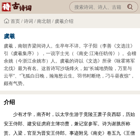
首页
/
诗词
/
南北朝
/
虞羲介绍
虞羲
虞羲，南朝齐梁间诗人。生卒年不详。字子阳（李善《文选注》
引《虞羲集序》），一说字士光（《南史·江淹任昉传》）。会稽
余姚（今浙江余姚市）人。虞羲的诗以《文选》所录《咏霍将军
北伐》最为有名。这首诗写沙场烽火，如“长城地势险，万里与
云平”、“飞狐白日晚，瀚海愁云生。羽书时断绝，刁斗昼夜惊”，
颇有气势。
介绍
少有才学，南齐时，以太学生游于竟陵王萧子良西邸，历始
安王侍郎、建安征虏府主簿功曹，兼记室参军。诗为谢脁所称
赏。入梁，官至为晋安王侍郎。事迹附见《南史》卷五九《王僧