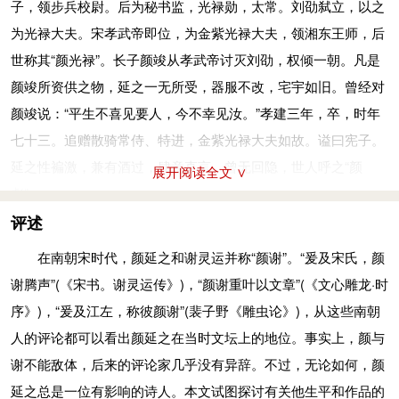
子，领步兵校尉。后为秘书监，光禄勋，太常。刘劭弑立，以之
为光禄大夫。宋孝武帝即位，为金紫光禄大夫，领湘东王师，后
世称其“颜光禄”。长子颜竣从孝武帝讨灭刘劭，权倾一朝。凡是
颜竣所资供之物，延之一无所受，器服不改，宅宇如旧。曾经对
颜竣说：“平生不喜见要人，今不幸见汝。”孝建三年，卒，时年
七十三。追赠散骑常侍、特进，金紫光禄大夫如故。谥曰宪子。
延之性褊激，兼有酒过，肆意直言，曾无回隐，世人呼之“颜
展开阅读全文 ∨
彪”。
颜延之和陶渊明私交甚笃。在颜延之江州任后军功曹时，二
评述
人过从甚密；其后延之出任始安太守，路经浔阳，又与陶渊明在
在南朝宋时代，颜延之和谢灵运并称“颜谢”。“爰及宋氏，颜
一起饮酒，临行并以两万钱相赠。陶渊明死后，他还写了《陶徵
谢腾声”(《宋书。谢灵运传》)，“颜谢重叶以文章”(《文心雕龙·时
士诔》。
序》)，“爰及江左，称彼颜谢”(裴子野《雕虫论》)，从这些南朝
颜延之在当时的诗坛上声望很高，和谢灵运齐名，并称“颜
人的评论都可以看出颜延之在当时文坛上的地位。事实上，颜与
谢”。但实际上，他的成就似乎不如谢灵运。他的诗凝炼规整，
谢不能敌体，后来的评论家几乎没有异辞。不过，无论如何，颜
喜用典故，堆砌辞藻，往往缺乏生动的情致。汤惠休说他的诗
延之总是一位有影响的诗人。本文试图探讨有关他生平和作品的