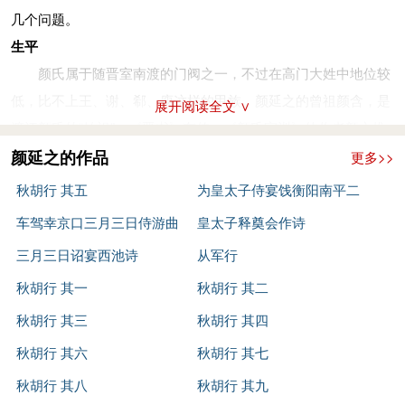
“如错采镂金”（见《诗品》），钟嵘也说他“喜用古事，弥见拘
几个问题。
束”。其诗存世者不少而可观者不多，较为人们所称道的是《五
生平
君咏》五首，是他在被出为永嘉太守时所作。称述竹林七贤中的
颜氏属于随晋室南渡的门阀之一，不过在高门大姓中地位较
“五君”，“五君”即嵇康、向秀、刘伶、阮籍、阮咸，而山涛、王
低，比不上王、谢、郗、庾这样的甲族。颜延之的曾祖颜含，是
展开阅读全文 ∨
戎因为贵显而不咏，借五位古人抒发自己的不平，体现了他性格
渡江颜氏的“始祖”，《晋书》有传。《颜氏家训》的作者颜之推
中正直放达的一面，比别的作品要显得清朗。《北使洛》、《还
出自颜含这一支，晚于颜延之五世。颜之推《观我生赋》中提
颜延之的作品
更多>>
至梁城作》，感慨中原残破，象“阴风振凉野，飞云瞀穷天。临
到，“去琅邪之迁越，宅金陵之旧章”，可见颜家一直住在建康。
秋胡行 其五
为皇太子侍宴饯衡阳南平二
涂未及引，置酒惨无言”；“故国多乔木，空城凝寒云；丘垄填郛
赋中又说侯景之乱以后，“经长干以掩抑，展白下以流连”，自
车驾幸京口三月三日侍游曲
王应诏诗
皇太子释奠会作诗
郭，铭灭无文；木石扃幽闼，黍苗延高坟”等句，感情也比较真
注：“长干，旧颜家巷。靖侯(颜含谥曰靖)以下七世坟茔，皆在白
实。他的《赭白马赋》，虽属奉诏而作，但如“旦刷幽燕，昼秣
阿后湖作诗
三月三日诏宴西池诗
从军行
下。”《宋书》及《南史》本传并记其“少孤贫，居负郭，室巷甚
荆越”之句，描写骏马奔驰之速，对后来许多咏马诗都曾产生过
秋胡行 其一
秋胡行 其二
陋”，长干邻近秦淮河，在今天南京市中华门外，正好是“负郭”的
影响。
地段。颜延之的少年时代可能是在颜家巷的老宅中度过的，其时
秋胡行 其三
秋胡行 其四
《隋书》称有文集二十五卷，两《唐书》作三十卷，佚。明
颜氏已无显宦，所以就成了陋室陋巷。元嘉十年后罢官家居，据
秋胡行 其六
秋胡行 其七
代张溥辑有《颜光禄集》，收在《汉魏六朝百三家集》中。
其《重释何衡阳达性论》“薄岁从事，躬敛山田。田家节隙，野
秋胡行 其八
秋胡行 其九
老为俦，言止谷稼，务尽耕牧”这些话来看，大约在做官以后在