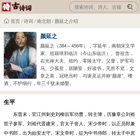
首页
/
诗词
/
南北朝
/
颜延之介绍
颜延之
颜延之（384～456年），字延年，南朝宋文学
家。祖籍琅邪临沂（今山东临沂）。曾祖含，
右光禄大夫。祖约，零陵太守。父显，护军司
马。少孤贫，居陋室，好读书，无所不览，文
章之美，冠绝当时，与谢灵运并称“颜谢”。嗜
酒，不护细行，年三十犹未婚娶。
生平
东晋末，官江州刺史刘柳后军功曹，转主簿，历豫章公刘裕
世子参军。刘裕代晋建宋，官太子舍人。宋少帝时，以正员郎兼
中书郎，出为始安太守。宋文帝时，征为中书侍郎，转太子中庶