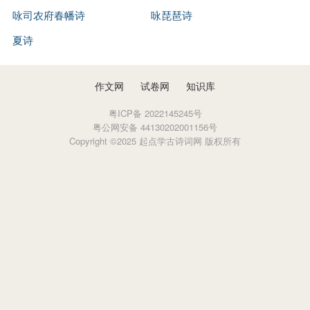
咏司农府春幡诗
州。）
咏琵琶诗
夏诗
作文网
试卷网
知识库
粤ICP备 2022145245号
粤公网安备 44130202001156号
Copyright ©2025 起点学古诗词网 版权所有