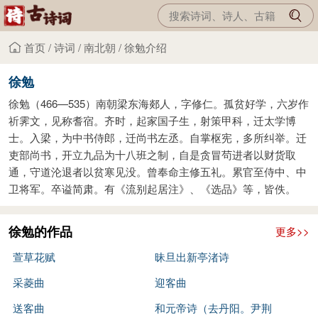
首页
/
诗词
/
南北朝
/
徐勉介绍
徐勉
徐勉（466—535）南朝梁东海郯人，字修仁。孤贫好学，六岁作
祈霁文，见称耆宿。齐时，起家国子生，射策甲科，迁太学博
士。入梁，为中书侍郎，迁尚书左丞。自掌枢宪，多所纠举。迁
吏部尚书，开立九品为十八班之制，自是贪冒茍进者以财货取
通，守道沦退者以贫寒见没。曾奉命主修五礼。累官至侍中、中
卫将军。卒谥简肃。有《流别起居注》、《选品》等，皆佚。
徐勉的作品
更多>>
萱草花赋
昧旦出新亭渚诗
采菱曲
迎客曲
送客曲
和元帝诗（去丹阳。尹荆