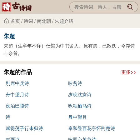
首页
/
诗词
/
南北朝
/
朱超介绍
朱超
朱超（生卒年不详）仕梁为中书舍人。原有集，已散佚，今存诗
十余首。
朱超的作品
更多>>
别席中兵诗
咏贫诗
舟中望月诗
岁晚沈痾诗
夜泊巴陵诗
咏独栖鸟诗
诗
舟中望月
赋得荡子行未归诗
奉和登百花亭怀荆楚诗
对雨诗
咏同心芙蓉诗