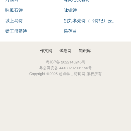
咏孤石诗
咏镜诗
城上乌诗
别刘孝先诗（《诗纪》云。
赠王僧辩诗
诗汇作何逊者非。）
采莲曲
作文网
试卷网
知识库
粤ICP备 2022145245号
粤公网安备 44130202001156号
Copyright ©2025 起点学古诗词网 版权所有