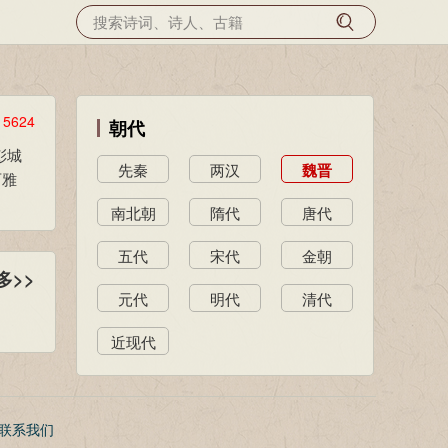
览
5624
朝代
彭城
先秦
两汉
魏晋
石雅
南北朝
隋代
唐代
五代
宋代
金朝
多>>
元代
明代
清代
近现代
联系我们