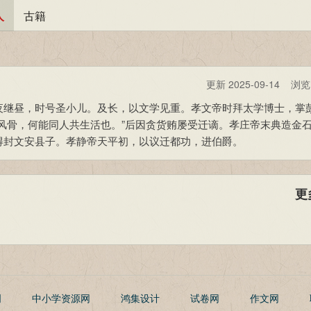
人
古籍
更新 2025-09-14 浏
夜继昼，时号圣小儿。及长，以文学见重。孝文帝时拜太学博士，掌
风骨，何能同人共生活也。”后因贪货贿屡受迁谪。孝庄帝末典造金
得封文安县子。孝静帝天平初，以议迁都功，进伯爵。
更
明
中小学资源网
鸿集设计
试卷网
作文网