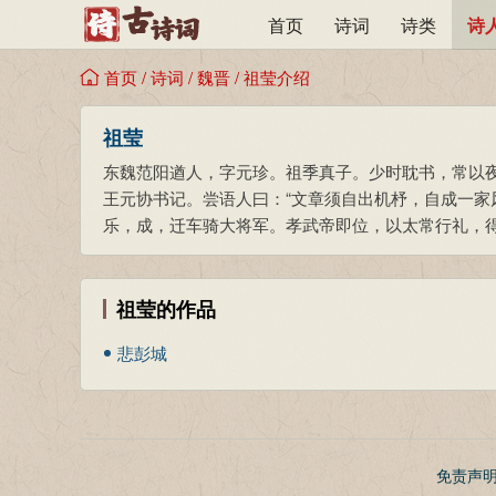
首页
诗词
诗类
诗
首页
/
诗词
/
魏晋
/
祖莹介绍
祖莹
东魏范阳遒人，字元珍。祖季真子。少时耽书，常以
王元协书记。尝语人曰：“文章须自出机杼，自成一家
乐，成，迁车骑大将军。孝武帝即位，以太常行礼，
祖莹的作品
悲彭城
免责声