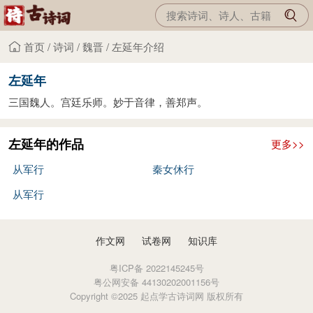
首页
/
诗词
/
魏晋
/
左延年介绍
左延年
三国魏人。宫廷乐师。妙于音律，善郑声。
左延年的作品
更多>>
从军行
秦女休行
从军行
作文网
试卷网
知识库
粤ICP备 2022145245号
粤公网安备 44130202001156号
Copyright ©2025 起点学古诗词网 版权所有