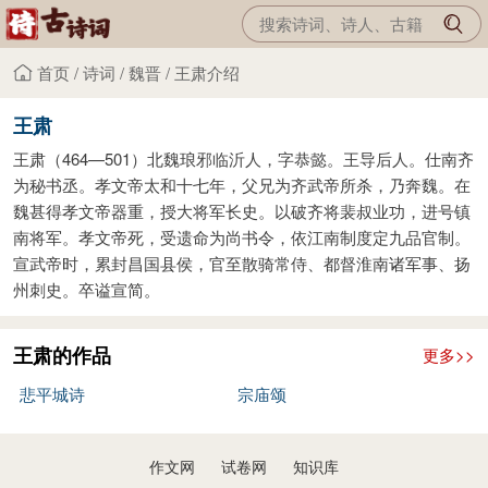
首页
/
诗词
/
魏晋
/
王肃介绍
王肃
王肃（464—501）北魏琅邪临沂人，字恭懿。王导后人。仕南齐
为秘书丞。孝文帝太和十七年，父兄为齐武帝所杀，乃奔魏。在
魏甚得孝文帝器重，授大将军长史。以破齐将裴叔业功，进号镇
南将军。孝文帝死，受遗命为尚书令，依江南制度定九品官制。
宣武帝时，累封昌国县侯，官至散骑常侍、都督淮南诸军事、扬
州刺史。卒谥宣简。
王肃的作品
更多>>
悲平城诗
宗庙颂
作文网
试卷网
知识库