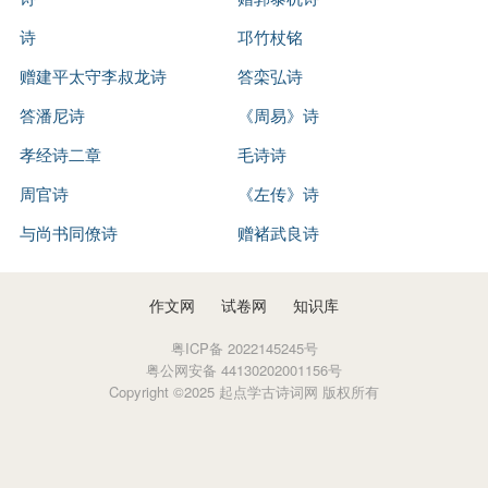
诗
邛竹杖铭
赠建平太守李叔龙诗
答栾弘诗
答潘尼诗
《周易》诗
孝经诗二章
毛诗诗
周官诗
《左传》诗
与尚书同僚诗
赠褚武良诗
作文网
试卷网
知识库
粤ICP备 2022145245号
粤公网安备 44130202001156号
Copyright ©2025 起点学古诗词网 版权所有