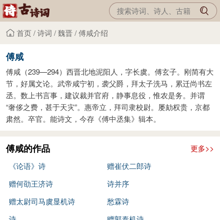
首页
/
诗词
/
魏晋
/
傅咸介绍
傅咸
傅咸（239—294）西晋北地泥阳人，字长虞。傅玄子。刚简有大
节，好属文论。武帝咸宁初，袭父爵，拜太子洗马，累迁尚书左
丞。数上书言事，建议裁并官府，静事息役，惟农是务。并谓
“奢侈之费，甚于天灾”。惠帝立，拜司隶校尉。屡劾权贵，京都
肃然。卒官。能诗文，今存《傅中丞集》辑本。
傅咸的作品
更多>>
《论语》诗
赠崔伏二郎诗
赠何劭王济诗
诗并序
赠太尉司马虞显机诗
愁霖诗
诗
赠郭泰机诗