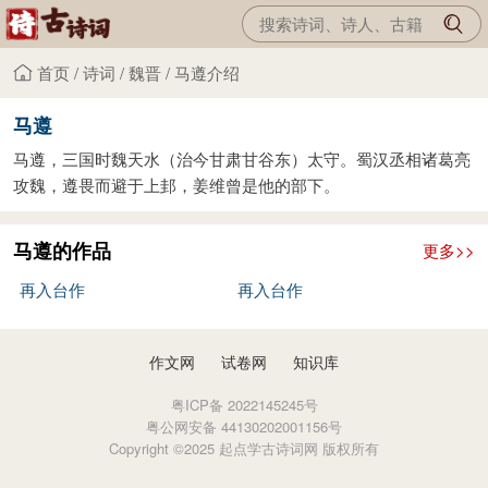
首页
/
诗词
/
魏晋
/
马遵介绍
马遵
马遵，三国时魏天水（治今甘肃甘谷东）太守。蜀汉丞相诸葛亮
攻魏，遵畏而避于上邽，姜维曾是他的部下。
马遵的作品
更多>>
再入台作
再入台作
作文网
试卷网
知识库
粤ICP备 2022145245号
粤公网安备 44130202001156号
Copyright ©2025 起点学古诗词网 版权所有