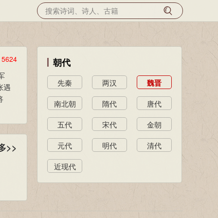
览
5624
朝代
军
先秦
两汉
魏晋
张遇
将
南北朝
隋代
唐代
五代
宋代
金朝
元代
明代
清代
多>>
近现代