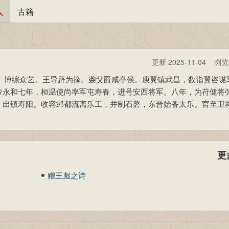
人
古籍
更新 2025-11-04 浏
鲲子。博综众艺。王导辟为掾。袭父爵咸亭侯。庾翼镇武昌，数诣翼咨谋
帝永和七年，桓温使尚率军屯寿春，进号安西将军。八年，为苻健将
，出镇寿阳。收容邺都流离乐工，并制石磬，东晋始备太乐。官至卫
更
赠王彪之诗