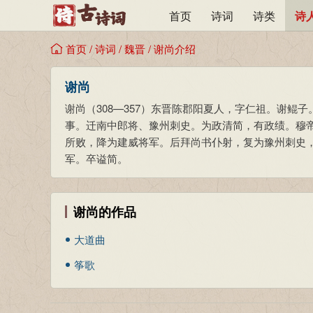
首页
诗词
诗类
诗
首页
/
诗词
/
魏晋
/
谢尚介绍
谢尚
谢尚（308—357）东晋陈郡阳夏人，字仁祖。谢
事。迁南中郎将、豫州刺史。为政清简，有政绩。穆
所败，降为建威将军。后拜尚书仆射，复为豫州刺史
军。卒谥简。
谢尚的作品
大道曲
筝歌