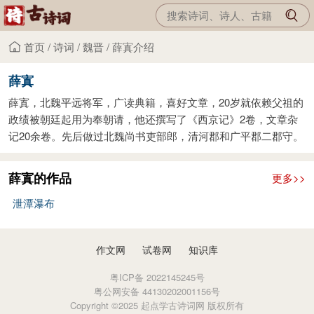
首页
/
诗词
/
魏晋
/
薛寘介绍
薛寘
薛寘，北魏平远将军，广读典籍，喜好文章，20岁就依赖父祖的
政绩被朝廷起用为奉朝请，他还撰写了《西京记》2卷，文章杂
记20余卷。先后做过北魏尚书吏部郎，清河郡和广平郡二郡守。
薛寘的作品
更多>>
泄潭瀑布
作文网
试卷网
知识库
粤ICP备 2022145245号
粤公网安备 44130202001156号
Copyright ©2025 起点学古诗词网 版权所有