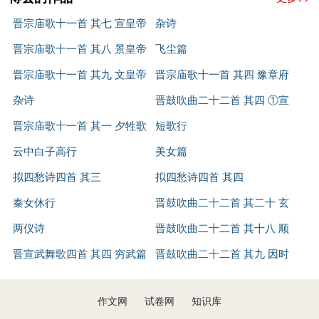
觉其尚公道，重爵禄，犹有法家之意。”
4. 应该询问河堤谒者石恢关于水利和农田方面的得失，会对
晋宗庙歌十一首 其七 宣皇帝
杂诗
政治
现今的田税制度有所补益。
登歌
晋宗庙歌十一首 其八 景皇帝
飞尘篇
傅玄的政治思想成就，主要是“民本”思想。认为“国以民为
5. 应该在高平川再设一郡，让安定西州都尉征募乐意迁徙的
登歌
晋宗庙歌十一首 其九 文皇帝
晋宗庙歌十一首 其四 豫章府
本”，民安则国安，民危则国危。傅玄总结秦亡的教训，指出要
百姓，以大量免除徭役之数来补充，这样来打通北行的道路，渐
登歌
杂诗
君登歌
晋鼓吹曲二十二首 其四 ①宣
实现长治久安，统治者须息欲富民，“民富则安乡重家，敬上而
渐充实边境，以防羌胡屡次反叛。又建议将这安定和武威二郡归
从教；贫则危乡轻家，相聚而犯上，饥寒切身，而不行非者寡
晋宗庙歌十一首 其一 夕牲歌
辅政
短歌行
秦州刺史胡烈统管。
矣。”具体提出分民定业、兴修水利、公平役赋、“官民同耕”、裁
武帝下诏回报说：“得到你所陈奏的应办之事，谈到农事的
云中白子高行
美女篇
汰冗员等主张；反对腐化，提介简朴，严肃吏治，注重德治，充
得失和水利官员的兴废，以及安定边境抗御胡夷政事宽严的事，
拟四愁诗四首 其三
拟四愁诗四首 其四
分体现了民本思想。
你的陈述周详完备，一应俱全，这的确是治国的根本大事，当今
秦女休行
晋鼓吹曲二十二首 其二十 玄
文学
的迫切任务。你的论述都很正确，朕深知你忠心王室，你要更广
两仪诗
云
晋鼓吹曲二十二首 其十八 顺
傅玄的文学著述颇丰，诗赋、散文、史传、政论无不擅长。
泛地思考应做的事，并把情况告诉朕。”
傅玄文学的突出成就在诗歌方面，现存一百多首，绝大多数是乐
晋宣武舞歌四首 其四 穷武篇
天道
晋鼓吹曲二十二首 其九 因时
因事免职
府诗，独树一帜，成就最高。
泰始五年（269年），傅玄任太仆。当时连年五谷不登，西
运
傅玄的文辞之美，深为世人所赞，足可以与《杨子》、《墨
羌胡人骚扰边境，武帝下诏让公卿讨论这些事。傅玄应答武帝所
作文网
试卷网
知识库
子》、《孙子》、《孟子》齐名。