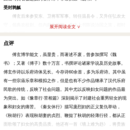
受封鹑觚
傅玄后来参安东、卫将军军事。转任温县令，又升任弘农太
守，领典农校尉。任内颇为称职，多次上书陈说治国之策，都时
展开阅读全文 ∨
事多有匡正。
咸熙元年（264年），五等制建立后，傅玄受封为鹑觚男。
点评
同年，司马炎继位晋王，以其为散骑常侍。
傅玄博学能文，虽显贵，而著述不废，曾参加撰写《魏
咸熙二年十二月丙寅（266年2月8日），司马炎受禅，建立
书》；又著《傅子》数十万言，书撰评论诸家学说及历史故事。
西晋。进封傅玄为鹑觚子，又加官驸马都尉。
傅玄作诗以乐府诗体见长。今存诗60余首，多为乐府诗。其中虽
共掌谏职
有一些宗庙乐章和模拟之作，但是也有不少作品继承了汉代乐府
司马炎刚即位时，广纳直言，傅玄与散骑常侍皇甫陶共同掌
民歌的传统，反映了社会问题。其中尤以反映妇女问题的作品最
管谏官之职。傅玄于是上疏请求推荐贤才，司马炎同意，并让傅
为突出。如《豫章行·苦相篇》深刻揭示了封建社会重男轻女的现
玄草拟诏书献上。傅玄上疏认为：应该撤除闲散无用的职位，并
象和妇女的痛苦。《秦女休行》描写庞烈妇的正义复仇举动，
建议统一规划天下若干人分别为士人、农民、工人、商人。尊崇
《秋胡行》表现秋胡妻的贞烈、鞭挞了秋胡的轻薄行径，都从正
儒道崇尚学术，以农业为贵，以商业为贱。又提起先前皇甫陶建
面歌颂了妇女的高贵品质。他还有一首《墙上难为趋》，将贵族
议任命散官都要经考核事的上奏，认为应该制定相应的制度，考