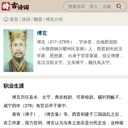
首页
/
诗词
/
魏晋
/
傅玄介绍
傅玄
傅玄（217~278年），字休奕，北地郡泥阳
（今陕西铜川耀州区东南）人，西晋初年的文
学家、思想家。 出身于官宦家庭，祖父傅燮，
东汉汉阳太守。父亲傅干，魏扶风太守。
职业生涯
傅玄历任县令、太守、典农校尉、司隶校尉。赐封鹑觚子。
咸宁四年（278）免官后卒于家中。
著有《傅子》、《傅玄集》等。西晋初建于三国战乱之后，
农工停废，国力贫弱。傅玄认为当务之急应是分民定业，这种规