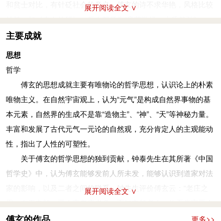
和贫士对比，有针砭社会的意义。傅玄的诗不求华艳，风格比较
展开阅读全文 ∨
核天下官员，缩短居官时间久，以鼓励他们建立良好的教化，争
雄健，如《秦女休行》，后人就誉为“音节激扬，古质健劲”
着做一些政绩。还认为应该将恢复儒学看做当务之急。书上奏
（《采菽堂古诗选》），颇有汉魏风韵，但语言有时流于艰涩。
主要成就
后，武帝下诏褒赏。不久，傅玄升任侍中。
傅玄还有一些描写爱情的小诗，如《西长安行》、《车遥遥》
思想
最初，是傅玄推荐皇甫陶的，但等到入朝后两人就有抵触，
篇、《云歌》等，善用比兴，宛转清巧,语简情深。象《云歌》这
哲学
傅玄因政事与皇甫陶争执，被有关部门弹劾，两人都因而获罪免
类长短句的形式，对鲍照的诗歌创作有一定影响。
傅玄的思想成就主要有唯物论的哲学思想，认识论上的朴素
官。
《隋书·经籍志》载“晋司隶校尉《傅玄集》15卷”，今佚。明
唯物主义。在自然宇宙观上，认为“元气”是构成自然界事物的基
上言五事
人张溥辑有《傅鹑觚集》1卷，收入《汉魏六朝百三家集》中。
本元素，自然界的生成不是靠“造物主”、“神”、“天”等神秘力量。
泰始四年（268年），傅玄被任命为御史中丞。当时州郡多
又《傅子》已佚，今存辑本。傅玄的文辞之美，深为世人所赞，
丰富和发展了古代元气一元论的自然观，充分肯定人的主观能动
有水涝旱灾，傅玄又上疏陈述应做的五事：
足可以与《杨子》、《墨子》、《孙子》、《孟子》齐名。
性，指出了人性的可塑性。
1. 在用牛问题上，应该以雇佣士兵用官府的牛给予利润十分
关于傅玄的哲学思想的独到贡献，钟泰先生在其所著《中国
之四，用私人的牛则与官府平分。
哲学史》中，认为傅玄能够发前人所未发，能够认识到道家对法
2. 应该重申汉代对于开垦农田不务实，验证后便诛杀二千石
家的影响，以及二者之间的联系。钟先生评价傅玄云：“老庄之
俸禄官员的旧典，以警戒天下郡县，都用死刑督促他们。
展开阅读全文 ∨
用，在于申韩。晋人言老庄者多，而知申韩者少。故吾尝言晋人
3. 应该重新选用河堤谒者，并将其分为五部，使他们各自精
未能得老庄之全，以是蒙其害而不获其用。既得《傅子》读之，
傅玄的作品
更多>>
通分掌的职事。