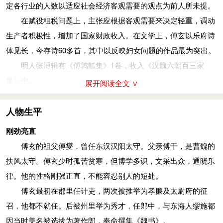
定各行业的人数以适应社会经济客观需要的观点为前人所未提。
在赋役租税问题上，主张应根据客观需要来决定轻重，调动
生产者积极性，增加了国家财政收入。在文学上，傅玄以乐府诗
体见长，今存诗60多首，其中以反映妇女问题的作品最为突出。
明人张溥辑有《傅鹑觚集》1卷，收入《汉魏六朝百三家
集》中。
展开阅读全文 ∨
人物生平
刚劲亮直
傅玄的祖父傅燮，曾任东汉汉阳太守。父亲傅干，是曹魏的
扶风太守。傅玄少时孤苦贫寒，但博学多识，文采出众，通晓乐
律。他的性格刚强正直，不能容忍别人的短处。
傅玄最初在郡里任计吏，两次被推举为孝廉及太尉府的征
召，他都不就任。后被州里举为秀才，任郎中，与东海人缪施都
因当时美名被选拔为著作郎，奉命撰集《魏书》。