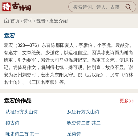
首页
/
诗词
/
魏晋
/
袁宏介绍
袁宏
袁宏（328—376）东晋陈郡阳夏人，字彦伯，小字虎。袁猷孙。
有逸才，文章绝美。少孤贫，以运租自业。因讽咏史诗而为谢尚
所重，引为参军，累迁大司马桓温府记室。温重其文笔，使综书
记。尝倚马作文，顷刻得七纸，殊可观。性刚直，故位不显。谢
安为扬州刺史时，宏出为东阳太守。撰《后汉纪》。另有《竹林
名士传》、《三国名臣颂》等。
袁宏的作品
更多>>
从征行方头山诗
从征行方头山诗
拟古诗
咏史诗二首 其二
咏史诗二首 其一
采菊诗